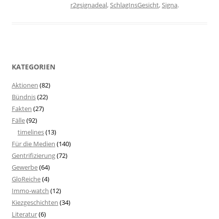
r2gsignadeal
,
SchlagInsGesicht
,
Signa
.
KATEGORIEN
Aktionen
(82)
Bündnis
(22)
Fakten
(27)
Fälle
(92)
timelines
(13)
Für die Medien
(140)
Gentrifizierung
(72)
Gewerbe
(64)
GloReiche
(4)
Immo-watch
(12)
Kiezgeschichten
(34)
Literatur
(6)