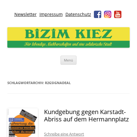
Newsletter
Impressum
Datenschutz
Bizim Kiez – Unser Kiez
Für lebendige Nachbarschaften und eine solidarische Stadt
Zum
Menü
Inhalt
springen
SCHLAGWORTARCHIV:
R2GSIGNADEAL
Kundgebung gegen Karstadt-
Abriss auf dem Hermannplatz
Schreibe eine Antwort