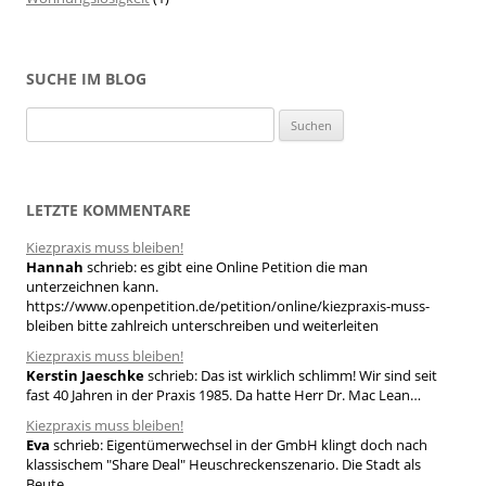
SUCHE IM BLOG
S
u
c
h
LETZTE KOMMENTARE
e
Kiezpraxis muss bleiben!
n
Hannah
schrieb:
es gibt eine Online Petition die man
n
unterzeichnen kann.
a
https://www.openpetition.de/petition/online/kiezpraxis-muss-
bleiben bitte zahlreich unterschreiben und weiterleiten
c
h
Kiezpraxis muss bleiben!
Kerstin Jaeschke
schrieb:
Das ist wirklich schlimm! Wir sind seit
:
fast 40 Jahren in der Praxis 1985. Da hatte Herr Dr. Mac Lean…
Kiezpraxis muss bleiben!
Eva
schrieb:
Eigentümerwechsel in der GmbH klingt doch nach
klassischem "Share Deal" Heuschreckenszenario. Die Stadt als
Beute...