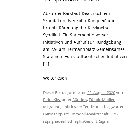
Absurder Karstadt-Deal, noch ein
Skandal im „Neukölln-Komplex“ und
brutale Räumung der Kiezkneipe
Syndikat. Ein Statement diverser
Initiativen und Aufruf zur Kundgebung
am 2.9. am Hermannplatz Gemeinsames
Statement von stadtpolitischen Initiativen
[…]
Weiterlesen
→
Dieser Beitrag wurde am
22. August 2020
von
Bizim Kiez
unter
Bündnis
,
Für die Medien
,
Migration
,
Politik
veröffentlicht. Schlagwörter:
Hermannplatz
,
Immobilienwirtschaft
,
R2G
,
r2gsignadeal
,
SchlagInsGesicht
,
Signa
.