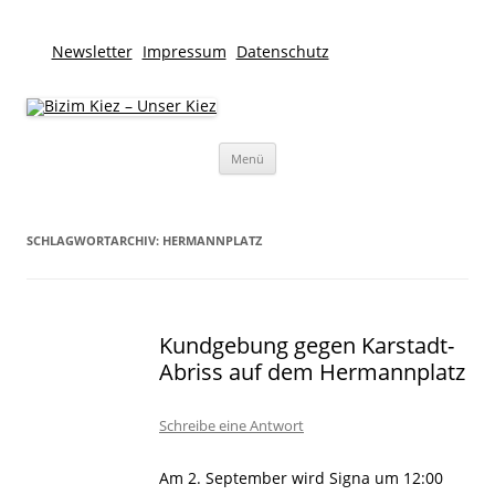
Newsletter
Impressum
Datenschutz
Bizim Kiez – Unser Kiez
Für lebendige Nachbarschaften und eine solidarische Stadt
Zum
Menü
Inhalt
springen
SCHLAGWORTARCHIV:
HERMANNPLATZ
Kundgebung gegen Karstadt-
Abriss auf dem Hermannplatz
Schreibe eine Antwort
Am 2. September wird Signa um 12:00