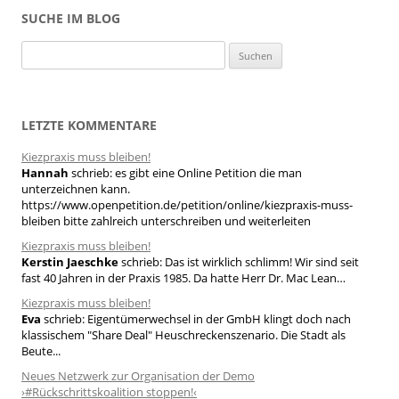
SUCHE IM BLOG
S
u
c
h
LETZTE KOMMENTARE
e
Kiezpraxis muss bleiben!
n
Hannah
schrieb:
es gibt eine Online Petition die man
n
unterzeichnen kann.
a
https://www.openpetition.de/petition/online/kiezpraxis-muss-
bleiben bitte zahlreich unterschreiben und weiterleiten
c
h
Kiezpraxis muss bleiben!
Kerstin Jaeschke
schrieb:
Das ist wirklich schlimm! Wir sind seit
:
fast 40 Jahren in der Praxis 1985. Da hatte Herr Dr. Mac Lean…
Kiezpraxis muss bleiben!
Eva
schrieb:
Eigentümerwechsel in der GmbH klingt doch nach
klassischem "Share Deal" Heuschreckenszenario. Die Stadt als
Beute...
Neues Netzwerk zur Organisation der Demo
›#Rückschrittskoalition stoppen!‹