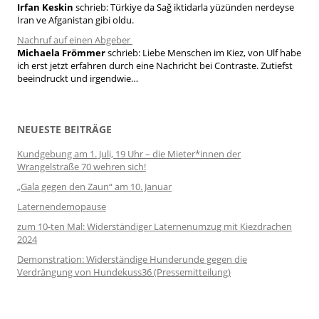
Irfan Keskin
schrieb:
Türkiye da Sağ iktidarla yüzünden nerdeyse
İran ve Afganistan gibi oldu.
Nachruf auf einen Abgeber
Michaela Frömmer
schrieb:
Liebe Menschen im Kiez, von Ulf habe
ich erst jetzt erfahren durch eine Nachricht bei Contraste. Zutiefst
beeindruckt und irgendwie…
NEUESTE BEITRÄGE
Kundgebung am 1. Juli, 19 Uhr – die Mieter*innen der
Wrangelstraße 70 wehren sich!
„Gala gegen den Zaun“ am 10. Januar
Laternendemopause
zum 10-ten Mal: Widerständiger Laternenumzug mit Kiezdrachen
2024
Demonstration: Widerständige Hunderunde gegen die
Verdrängung von Hundekuss36 (Pressemitteilung)