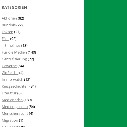
KATEGORIEN
Aktionen
(82)
Bündnis
(22)
Fakten
(27)
Fälle
(92)
timelines
(13)
Für die Medien
(140)
Gentrifizierung
(72)
Gewerbe
(64)
GloReiche
(4)
Immo-watch
(12)
Kiezgeschichten
(34)
Literatur
(6)
Medienecho
(189)
Mediengalerien
(54)
Menschenrecht
(4)
Migration
(1)
NaGe-Netz
(8)