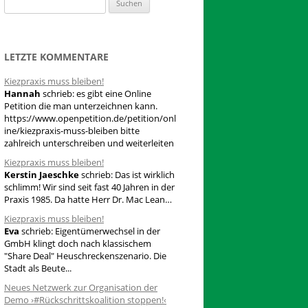
S
u
c
h
LETZTE KOMMENTARE
e
Kiezpraxis muss bleiben!
n
Hannah
schrieb:
es gibt eine Online
n
Petition die man unterzeichnen kann.
a
https://www.openpetition.de/petition/onl
ine/kiezpraxis-muss-bleiben bitte
c
zahlreich unterschreiben und weiterleiten
h
Kiezpraxis muss bleiben!
:
Kerstin Jaeschke
schrieb:
Das ist wirklich
schlimm! Wir sind seit fast 40 Jahren in der
Praxis 1985. Da hatte Herr Dr. Mac Lean…
Kiezpraxis muss bleiben!
Eva
schrieb:
Eigentümerwechsel in der
GmbH klingt doch nach klassischem
"Share Deal" Heuschreckenszenario. Die
Stadt als Beute...
Neues Netzwerk zur Organisation der
Demo ›#Rückschrittskoalition stoppen!‹