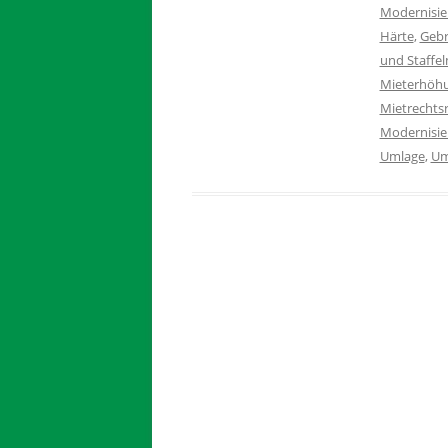
Modernisie
Härte
,
Gebr
und Staffel
Mieterhöh
Mietrechts
Modernisie
Umlage
,
Um