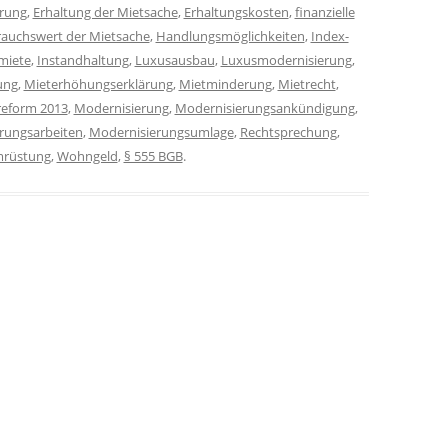
rung
,
Erhaltung der Mietsache
,
Erhaltungskosten
,
finanzielle
auchswert der Mietsache
,
Handlungsmöglichkeiten
,
Index-
miete
,
Instandhaltung
,
Luxusausbau
,
Luxusmodernisierung
,
ung
,
Mieterhöhungserklärung
,
Mietminderung
,
Mietrecht
,
reform 2013
,
Modernisierung
,
Modernisierungsankündigung
,
rungsarbeiten
,
Modernisierungsumlage
,
Rechtsprechung
,
rüstung
,
Wohngeld
,
§ 555 BGB
.