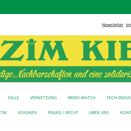
Newsletter
Im
lidarische Stadt
Kiez
Zum
Inhalt
FÄLLE
VERNETZUNG
IMMO-WATCH
TECH-INDUS
springen
MEDIENECHO
GEWERBE
INITIATIVEN
ITIK
VISIONEN
PRAXIS / RECHT
ÜBER UNS
KONT
FÜR MEDIEN
NAGE-NETZ
URTEIL