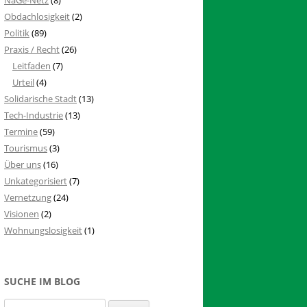
Obdachlosigkeit
(2)
Politik
(89)
Praxis / Recht
(26)
Leitfaden
(7)
Urteil
(4)
Solidarische Stadt
(13)
Tech-Industrie
(13)
Termine
(59)
Tourismus
(3)
Über uns
(16)
Unkategorisiert
(7)
Vernetzung
(24)
Visionen
(2)
Wohnungslosigkeit
(1)
SUCHE IM BLOG