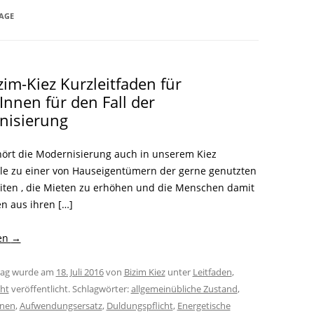
LITERATUR
GLOREICHE
AGE
LEITFADEN
KIEZGESCHICHTEN
zim-Kiez Kurzleitfaden für
Innen für den Fall der
nisierung
hört die Modernisierung auch in unserem Kiez
ile zu einer von Hauseigentümern der gerne genutzten
iten , die Mieten zu erhöhen und die Menschen damit
en aus ihren […]
sen
→
trag wurde am
18. Juli 2016
von
Bizim Kiez
unter
Leitfaden
,
cht
veröffentlicht. Schlagwörter:
allgemeinübliche Zustand
,
nnen
,
Aufwendungsersatz
,
Duldungspflicht
,
Energetische