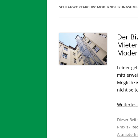
SCHLAGWORTARCHIV:
MODERNISIERUNGSUML
Der Bi
Mieter
Moder
Leider ge
mittlerwe
Möglichke
nicht selt
Weiterle
Dieser Bei
Praxis / Re
AltmieterI