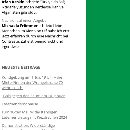
Irfan Keskin
schrieb:
Türkiye da Sağ
iktidarla yüzünden nerdeyse İran ve
Afganistan gibi oldu.
Nachruf auf einen Abgeber
Michaela Frömmer
schrieb:
Liebe
Menschen im Kiez, von Ulf habe ich erst
jetzt erfahren durch eine Nachricht bei
Contraste. Zutiefst beeindruckt und
irgendwie…
NEUESTE BEITRÄGE
Kundgebung am 1. Juli, 19 Uhr – die
Mieter*innen der Wrangelstraße 70
wehren sich!
„Gala gegen den Zaun“ am 10. Januar
Laternendemopause
zum 10-ten Mal: Widerständiger
Laternenumzug mit Kiezdrachen 2024
Demonstration: Widerständige