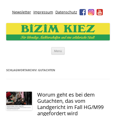
Newsletter
Impressum
Datenschutz
Bizim Kiez – Unser Kiez
Für lebendige Nachbarschaften und eine solidarische Stadt
Zum
Menü
Inhalt
springen
SCHLAGWORTARCHIV:
GUTACHTEN
Worum geht es bei dem
Gutachten, das vom
Landgericht im Fall HG/M99
angefordert wird