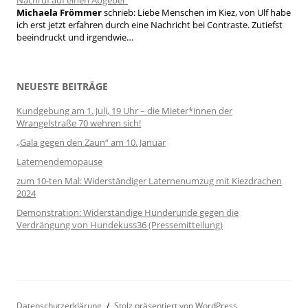
Nachruf auf einen Abgeber
Michaela Frömmer
schrieb:
Liebe Menschen im Kiez, von Ulf habe
ich erst jetzt erfahren durch eine Nachricht bei Contraste. Zutiefst
beeindruckt und irgendwie…
NEUESTE BEITRÄGE
Kundgebung am 1. Juli, 19 Uhr – die Mieter*innen der
Wrangelstraße 70 wehren sich!
„Gala gegen den Zaun“ am 10. Januar
Laternendemopause
zum 10-ten Mal: Widerständiger Laternenumzug mit Kiezdrachen
2024
Demonstration: Widerständige Hunderunde gegen die
Verdrängung von Hundekuss36 (Pressemitteilung)
Datenschutzerklärung
Stolz präsentiert von WordPress