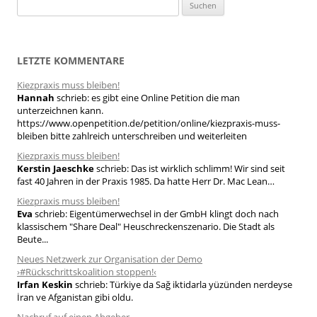
S
u
c
h
LETZTE KOMMENTARE
e
Kiezpraxis muss bleiben!
n
Hannah
schrieb:
es gibt eine Online Petition die man
n
unterzeichnen kann.
a
https://www.openpetition.de/petition/online/kiezpraxis-muss-
bleiben bitte zahlreich unterschreiben und weiterleiten
c
h
Kiezpraxis muss bleiben!
Kerstin Jaeschke
schrieb:
Das ist wirklich schlimm! Wir sind seit
:
fast 40 Jahren in der Praxis 1985. Da hatte Herr Dr. Mac Lean…
Kiezpraxis muss bleiben!
Eva
schrieb:
Eigentümerwechsel in der GmbH klingt doch nach
klassischem "Share Deal" Heuschreckenszenario. Die Stadt als
Beute...
Neues Netzwerk zur Organisation der Demo
›#Rückschrittskoalition stoppen!‹
Irfan Keskin
schrieb:
Türkiye da Sağ iktidarla yüzünden nerdeyse
İran ve Afganistan gibi oldu.