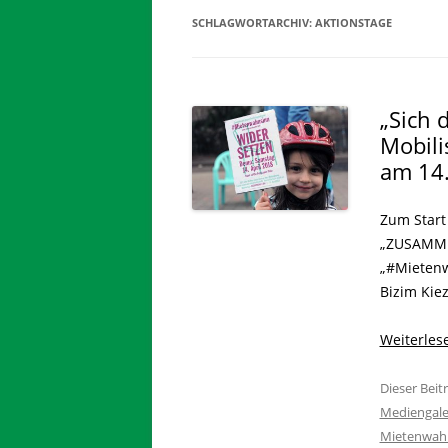
SCHLAGWORTARCHIV:
AKTIONSTAGE
„Sich 
Mobili
am 14.
Zum Start
„ZUSAMMEN
„#Mietenw
Bizim Kie
Weiterle
Dieser Bei
Mediengale
Mietenwah