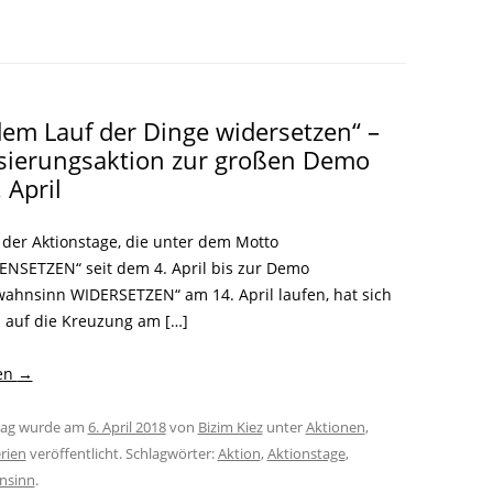
LITERATUR
GLOREICHE
LEITFADEN
KIEZGESCHICHTEN
dem Lauf der Dinge widersetzen“ –
sierungsaktion zur großen Demo
 April
 der Aktionstage, die unter dem Motto
SETZEN“ seit dem 4. April bis zur Demo
ahnsinn WIDERSETZEN“ am 14. April laufen, hat sich
z auf die Kreuzung am […]
sen
→
trag wurde am
6. April 2018
von
Bizim Kiez
unter
Aktionen
,
rien
veröffentlicht. Schlagwörter:
Aktion
,
Aktionstage
,
nsinn
.