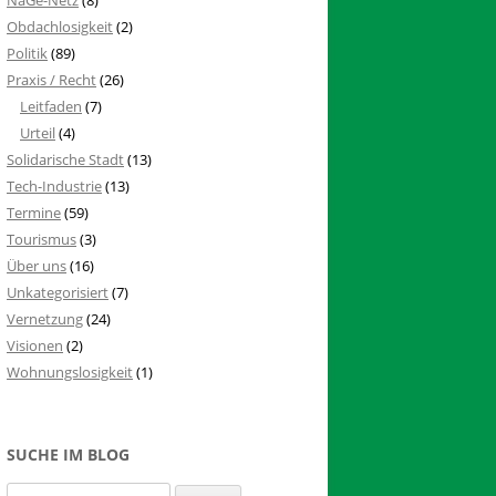
Obdachlosigkeit
(2)
Politik
(89)
Praxis / Recht
(26)
Leitfaden
(7)
Urteil
(4)
Solidarische Stadt
(13)
Tech-Industrie
(13)
Termine
(59)
Tourismus
(3)
Über uns
(16)
Unkategorisiert
(7)
Vernetzung
(24)
Visionen
(2)
Wohnungslosigkeit
(1)
SUCHE IM BLOG