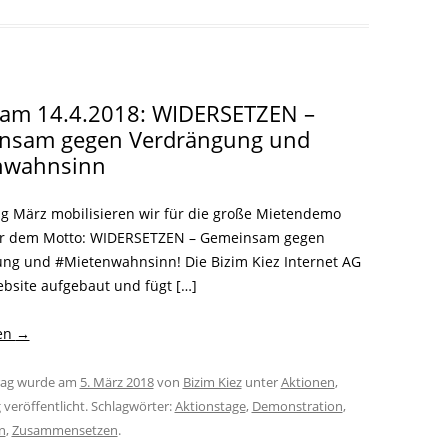
am 14.4.2018: WIDERSETZEN –
nsam gegen Verdrängung und
nwahnsinn
ng März mobilisieren wir für die große Mietendemo
er dem Motto: WIDERSETZEN – Gemeinsam gegen
ng und #Mietenwahnsinn! Die Bizim Kiez​ Internet AG
ebsite aufgebaut und fügt […]
sen
→
trag wurde am
5. März 2018
von
Bizim Kiez
unter
Aktionen
,
g
veröffentlicht. Schlagwörter:
Aktionstage
,
Demonstration
,
n
,
Zusammensetzen
.