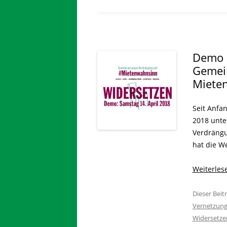
Demo 
Gemei
Miete
Seit Anfa
2018 unt
Verdrängu
hat die W
Weiterle
Dieser Bei
Vernetzun
Widersetze