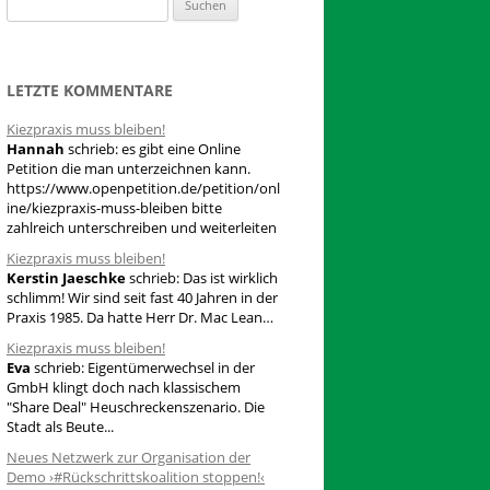
S
u
c
h
LETZTE KOMMENTARE
e
Kiezpraxis muss bleiben!
n
Hannah
schrieb:
es gibt eine Online
n
Petition die man unterzeichnen kann.
a
https://www.openpetition.de/petition/onl
ine/kiezpraxis-muss-bleiben bitte
c
zahlreich unterschreiben und weiterleiten
h
Kiezpraxis muss bleiben!
:
Kerstin Jaeschke
schrieb:
Das ist wirklich
schlimm! Wir sind seit fast 40 Jahren in der
Praxis 1985. Da hatte Herr Dr. Mac Lean…
Kiezpraxis muss bleiben!
Eva
schrieb:
Eigentümerwechsel in der
GmbH klingt doch nach klassischem
"Share Deal" Heuschreckenszenario. Die
Stadt als Beute...
Neues Netzwerk zur Organisation der
Demo ›#Rückschrittskoalition stoppen!‹