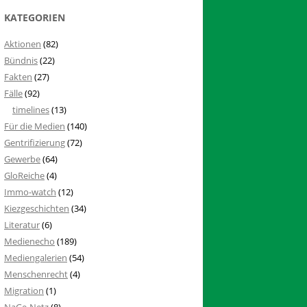
KATEGORIEN
Aktionen
(82)
Bündnis
(22)
Fakten
(27)
Fälle
(92)
timelines
(13)
Für die Medien
(140)
Gentrifizierung
(72)
Gewerbe
(64)
GloReiche
(4)
Immo-watch
(12)
Kiezgeschichten
(34)
Literatur
(6)
Medienecho
(189)
Mediengalerien
(54)
Menschenrecht
(4)
Migration
(1)
NaGe-Netz
(8)