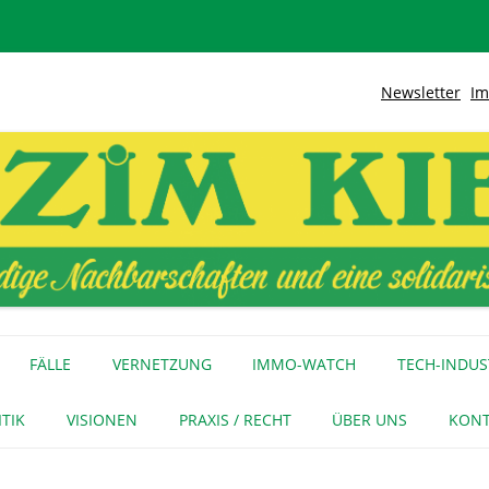
Newsletter
Im
lidarische Stadt
Kiez
Zum
Inhalt
FÄLLE
VERNETZUNG
IMMO-WATCH
TECH-INDUS
springen
MEDIENECHO
GEWERBE
INITIATIVEN
ITIK
VISIONEN
PRAXIS / RECHT
ÜBER UNS
KONT
FÜR MEDIEN
NAGE-NETZ
URTEIL