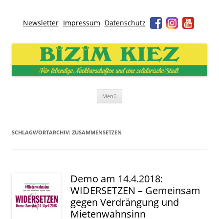
Newsletter
Impressum
Datenschutz
Bizim Kiez – Unser Kiez
Für lebendige Nachbarschaften und eine solidarische Stadt
Zum
Menü
Inhalt
springen
SCHLAGWORTARCHIV:
ZUSAMMENSETZEN
Demo am 14.4.2018:
WIDERSETZEN – Gemeinsam
gegen Verdrängung und
Mietenwahnsinn