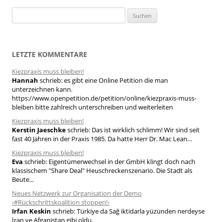
S
u
c
h
LETZTE KOMMENTARE
e
Kiezpraxis muss bleiben!
n
Hannah
schrieb:
es gibt eine Online Petition die man
n
unterzeichnen kann.
a
https://www.openpetition.de/petition/online/kiezpraxis-muss-
bleiben bitte zahlreich unterschreiben und weiterleiten
c
h
Kiezpraxis muss bleiben!
Kerstin Jaeschke
schrieb:
Das ist wirklich schlimm! Wir sind seit
:
fast 40 Jahren in der Praxis 1985. Da hatte Herr Dr. Mac Lean…
Kiezpraxis muss bleiben!
Eva
schrieb:
Eigentümerwechsel in der GmbH klingt doch nach
klassischem "Share Deal" Heuschreckenszenario. Die Stadt als
Beute...
Neues Netzwerk zur Organisation der Demo
›#Rückschrittskoalition stoppen!‹
Irfan Keskin
schrieb:
Türkiye da Sağ iktidarla yüzünden nerdeyse
İran ve Afganistan gibi oldu.