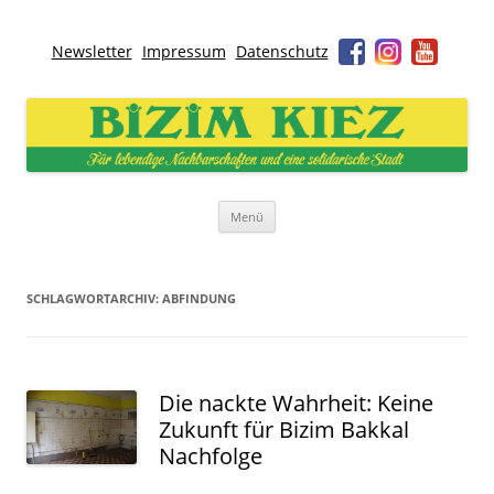
Newsletter
Impressum
Datenschutz
Bizim Kiez – Unser Kiez
Für lebendige Nachbarschaften und eine solidarische Stadt
Zum
Menü
Inhalt
springen
SCHLAGWORTARCHIV:
ABFINDUNG
Die nackte Wahrheit: Keine
Zukunft für Bizim Bakkal
Nachfolge