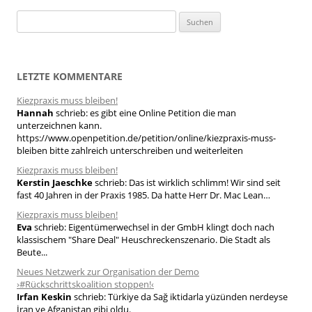
S
u
c
h
LETZTE KOMMENTARE
e
Kiezpraxis muss bleiben!
n
Hannah
schrieb:
es gibt eine Online Petition die man
n
unterzeichnen kann.
a
https://www.openpetition.de/petition/online/kiezpraxis-muss-
bleiben bitte zahlreich unterschreiben und weiterleiten
c
h
Kiezpraxis muss bleiben!
Kerstin Jaeschke
schrieb:
Das ist wirklich schlimm! Wir sind seit
:
fast 40 Jahren in der Praxis 1985. Da hatte Herr Dr. Mac Lean…
Kiezpraxis muss bleiben!
Eva
schrieb:
Eigentümerwechsel in der GmbH klingt doch nach
klassischem "Share Deal" Heuschreckenszenario. Die Stadt als
Beute...
Neues Netzwerk zur Organisation der Demo
›#Rückschrittskoalition stoppen!‹
Irfan Keskin
schrieb:
Türkiye da Sağ iktidarla yüzünden nerdeyse
İran ve Afganistan gibi oldu.