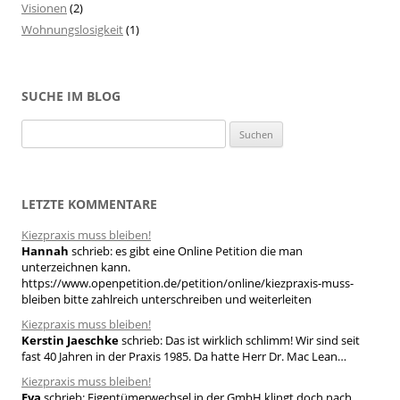
Visionen
(2)
Wohnungslosigkeit
(1)
SUCHE IM BLOG
S
u
c
h
LETZTE KOMMENTARE
e
Kiezpraxis muss bleiben!
n
Hannah
schrieb:
es gibt eine Online Petition die man
n
unterzeichnen kann.
a
https://www.openpetition.de/petition/online/kiezpraxis-muss-
bleiben bitte zahlreich unterschreiben und weiterleiten
c
h
Kiezpraxis muss bleiben!
Kerstin Jaeschke
schrieb:
Das ist wirklich schlimm! Wir sind seit
:
fast 40 Jahren in der Praxis 1985. Da hatte Herr Dr. Mac Lean…
Kiezpraxis muss bleiben!
Eva
schrieb:
Eigentümerwechsel in der GmbH klingt doch nach