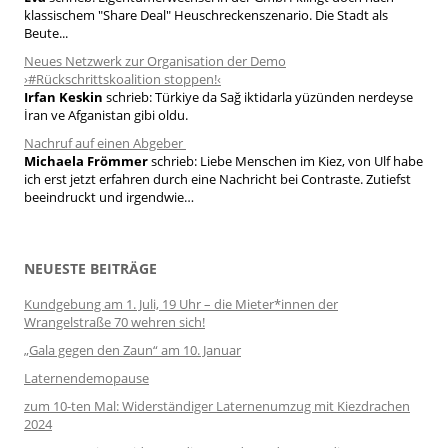
klassischem "Share Deal" Heuschreckenszenario. Die Stadt als
Beute...
Neues Netzwerk zur Organisation der Demo
›#Rückschrittskoalition stoppen!‹
Irfan Keskin
schrieb:
Türkiye da Sağ iktidarla yüzünden nerdeyse
İran ve Afganistan gibi oldu.
Nachruf auf einen Abgeber
Michaela Frömmer
schrieb:
Liebe Menschen im Kiez, von Ulf habe
ich erst jetzt erfahren durch eine Nachricht bei Contraste. Zutiefst
beeindruckt und irgendwie…
NEUESTE BEITRÄGE
Kundgebung am 1. Juli, 19 Uhr – die Mieter*innen der
Wrangelstraße 70 wehren sich!
„Gala gegen den Zaun“ am 10. Januar
Laternendemopause
zum 10-ten Mal: Widerständiger Laternenumzug mit Kiezdrachen
2024