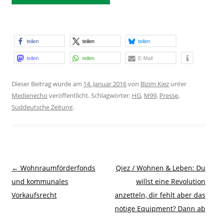
teilen
teilen
teilen
teilen
teilen
E-Mail
Dieser Beitrag wurde am
14. Januar 2016
von
Bizim Kiez
unter
Medienecho
veröffentlicht. Schlagwörter:
HG
,
M99
,
Presse
,
Süddeutsche Zeitung
.
Beitragsnavigation
←
Wohnraumförderfonds
Qiez / Wohnen & Leben: Du
und kommunales
willst eine Revolution
Vorkaufsrecht
anzetteln, dir fehlt aber das
nötige Equipment? Dann ab