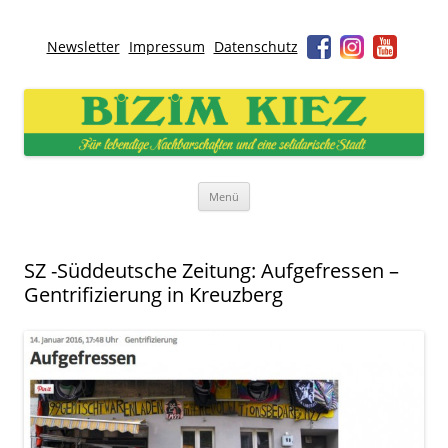
Newsletter
Impressum
Datenschutz
Bizim Kiez – Unser Kiez
Für lebendige Nachbarschaften und eine solidarische Stadt
Zum
Menü
Inhalt
springen
SZ -Süddeutsche Zeitung: Aufgefressen –
Gentrifizierung in Kreuzberg