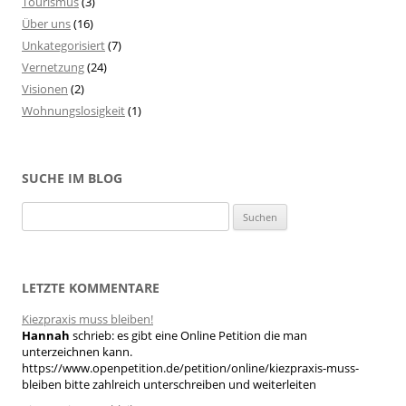
Tourismus
(3)
Über uns
(16)
Unkategorisiert
(7)
Vernetzung
(24)
Visionen
(2)
Wohnungslosigkeit
(1)
SUCHE IM BLOG
S
u
c
h
LETZTE KOMMENTARE
e
Kiezpraxis muss bleiben!
n
Hannah
schrieb:
es gibt eine Online Petition die man
n
unterzeichnen kann.
a
https://www.openpetition.de/petition/online/kiezpraxis-muss-
bleiben bitte zahlreich unterschreiben und weiterleiten
c