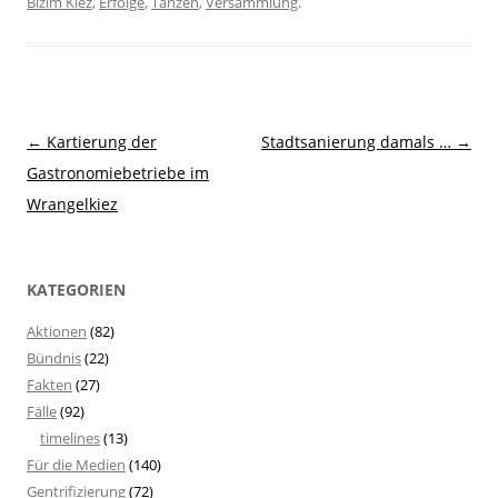
Bizim Kiez
,
Erfolge
,
Tanzen
,
Versammlung
.
Beitragsnavigation
←
Kartierung der
Stadtsanierung damals …
→
Gastronomiebetriebe im
Wrangelkiez
KATEGORIEN
Aktionen
(82)
Bündnis
(22)
Fakten
(27)
Fälle
(92)
timelines
(13)
Für die Medien
(140)
Gentrifizierung
(72)