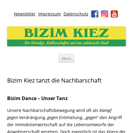
Newsletter
Impressum
Datenschutz
Bizim Kiez – Unser Kiez
Für lebendige Nachbarschaften und eine solidarische Stadt
Zum
Menü
Inhalt
springen
Bizim Kiez tanzt die Nachbarschaft
Bizim Dance – Unser Tanz
Unsere Nachbarschaftsbewegung wird oft als
Kampf
gegen
Verdrängung,
gegen
Entmietung, „
gegen
“ den Angriff
der Immobilienwirtschaft auf die Lebensentwürfe der
Anwohnerschaft gesehen. Doch eigentlich ist das
Feiern der