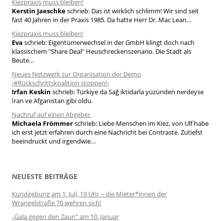
h
Kiezpraxis muss bleiben!
Kerstin Jaeschke
schrieb:
Das ist wirklich schlimm! Wir sind seit
:
fast 40 Jahren in der Praxis 1985. Da hatte Herr Dr. Mac Lean…
Kiezpraxis muss bleiben!
Eva
schrieb:
Eigentümerwechsel in der GmbH klingt doch nach
klassischem "Share Deal" Heuschreckenszenario. Die Stadt als
Beute...
Neues Netzwerk zur Organisation der Demo
›#Rückschrittskoalition stoppen!‹
Irfan Keskin
schrieb:
Türkiye da Sağ iktidarla yüzünden nerdeyse
İran ve Afganistan gibi oldu.
Nachruf auf einen Abgeber
Michaela Frömmer
schrieb:
Liebe Menschen im Kiez, von Ulf habe
ich erst jetzt erfahren durch eine Nachricht bei Contraste. Zutiefst
beeindruckt und irgendwie…
NEUESTE BEITRÄGE
Kundgebung am 1. Juli, 19 Uhr – die Mieter*innen der
Wrangelstraße 70 wehren sich!
„Gala gegen den Zaun“ am 10. Januar