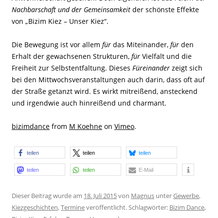
Nachbarschaft und der Gemeinsamkeit
der schönste Effekte
von „Bizim Kiez​ – Unser Kiez“.
Die Bewegung ist vor allem
für
das Miteinander,
für
den
Erhalt der gewachsenen Strukturen,
für
Vielfalt und die
Freiheit zur Selbstentfaltung. Dieses
Füreinander
zeigt sich
bei den Mittwochsveranstaltungen auch darin, dass oft auf
der Straße getanzt wird. Es wirkt mitreißend, ansteckend
und irgendwie auch hinreißend und charmant.
bizimdance
from
M Koehne
on
Vimeo
.
teilen
teilen
teilen
teilen
teilen
E-Mail
Dieser Beitrag wurde am
18. Juli 2015
von
Magnus
unter
Gewerbe
,
Kiezgeschichten
,
Termine
veröffentlicht. Schlagwörter:
Bizim Dance
,