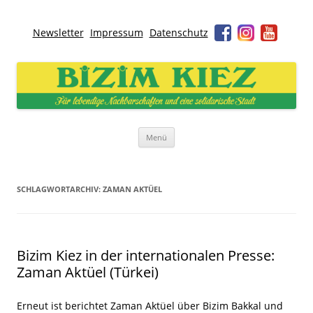
Newsletter
Impressum
Datenschutz
Bizim Kiez – Unser Kiez
Für lebendige Nachbarschaften und eine solidarische Stadt
Zum
Menü
Inhalt
springen
SCHLAGWORTARCHIV:
ZAMAN AKTÜEL
Bizim Kiez in der internationalen Presse:
Zaman Aktüel (Türkei)
Erneut ist berichtet Zaman Aktüel über Bizim Bakkal und