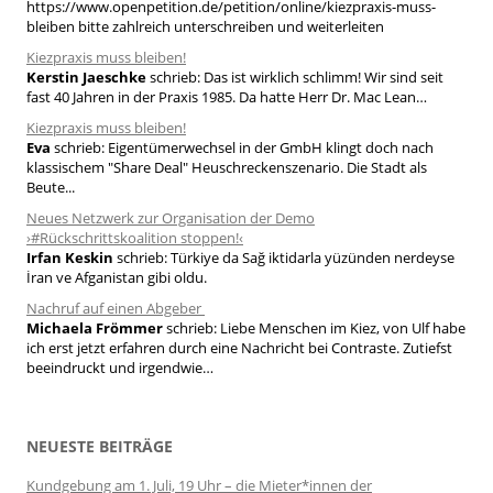
a
https://www.openpetition.de/petition/online/kiezpraxis-muss-
bleiben bitte zahlreich unterschreiben und weiterleiten
c
h
Kiezpraxis muss bleiben!
Kerstin Jaeschke
schrieb:
Das ist wirklich schlimm! Wir sind seit
:
fast 40 Jahren in der Praxis 1985. Da hatte Herr Dr. Mac Lean…
Kiezpraxis muss bleiben!
Eva
schrieb:
Eigentümerwechsel in der GmbH klingt doch nach
klassischem "Share Deal" Heuschreckenszenario. Die Stadt als
Beute...
Neues Netzwerk zur Organisation der Demo
›#Rückschrittskoalition stoppen!‹
Irfan Keskin
schrieb:
Türkiye da Sağ iktidarla yüzünden nerdeyse
İran ve Afganistan gibi oldu.
Nachruf auf einen Abgeber
Michaela Frömmer
schrieb:
Liebe Menschen im Kiez, von Ulf habe
ich erst jetzt erfahren durch eine Nachricht bei Contraste. Zutiefst
beeindruckt und irgendwie…
NEUESTE BEITRÄGE
Kundgebung am 1. Juli, 19 Uhr – die Mieter*innen der