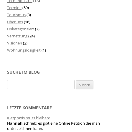
Tech-Industrie
(13)
Termine
(59)
Tourismus
(3)
Über uns
(16)
Unkategorisiert
(7)
Vernetzung
(24)
Visionen
(2)
Wohnungslosigkeit
(1)
SUCHE IM BLOG
S
u
c
h
LETZTE KOMMENTARE
e
Kiezpraxis muss bleiben!
n
Hannah
schrieb:
es gibt eine Online Petition die man
n
unterzeichnen kann.