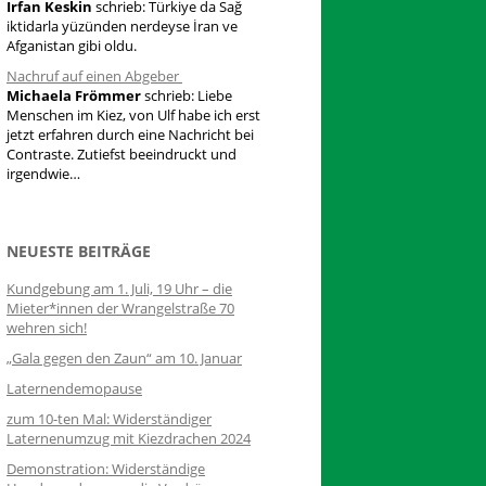
Irfan Keskin
schrieb:
Türkiye da Sağ
iktidarla yüzünden nerdeyse İran ve
Afganistan gibi oldu.
Nachruf auf einen Abgeber
Michaela Frömmer
schrieb:
Liebe
Menschen im Kiez, von Ulf habe ich erst
jetzt erfahren durch eine Nachricht bei
Contraste. Zutiefst beeindruckt und
irgendwie…
NEUESTE BEITRÄGE
Kundgebung am 1. Juli, 19 Uhr – die
Mieter*innen der Wrangelstraße 70
wehren sich!
„Gala gegen den Zaun“ am 10. Januar
Laternendemopause
zum 10-ten Mal: Widerständiger
Laternenumzug mit Kiezdrachen 2024
Demonstration: Widerständige