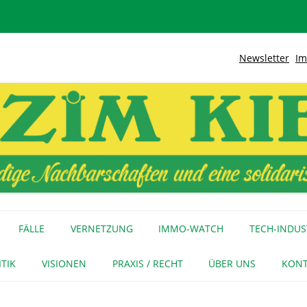
Newsletter
Im
lidarische Stadt
Kiez
Zum
Inhalt
FÄLLE
VERNETZUNG
IMMO-WATCH
TECH-INDUS
springen
MEDIENECHO
GEWERBE
INITIATIVEN
ITIK
VISIONEN
PRAXIS / RECHT
ÜBER UNS
KONT
FÜR MEDIEN
NAGE-NETZ
URTEIL