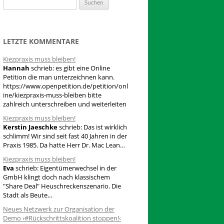
S
u
c
h
LETZTE KOMMENTARE
e
Kiezpraxis muss bleiben!
n
Hannah
schrieb:
es gibt eine Online
n
Petition die man unterzeichnen kann.
a
https://www.openpetition.de/petition/onl
ine/kiezpraxis-muss-bleiben bitte
c
zahlreich unterschreiben und weiterleiten
h
Kiezpraxis muss bleiben!
:
Kerstin Jaeschke
schrieb:
Das ist wirklich
schlimm! Wir sind seit fast 40 Jahren in der
Praxis 1985. Da hatte Herr Dr. Mac Lean…
Kiezpraxis muss bleiben!
Eva
schrieb:
Eigentümerwechsel in der
GmbH klingt doch nach klassischem
"Share Deal" Heuschreckenszenario. Die
Stadt als Beute...
Neues Netzwerk zur Organisation der
Demo ›#Rückschrittskoalition stoppen!‹