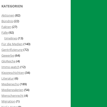
KATEGORIEN
Aktionen
(82)
Bündnis
(22)
Fakten
(27)
Fälle
(92)
timelines
(13)
Für die Medien
(140)
Gentrifizierung
(72)
Gewerbe
(64)
GloReiche
(4)
Immo-watch
(12)
Kiezgeschichten
(34)
Literatur
(6)
Medienecho
(189)
Mediengalerien
(54)
Menschenrecht
(4)
Migration
(1)
NaGe-Netz
(8)