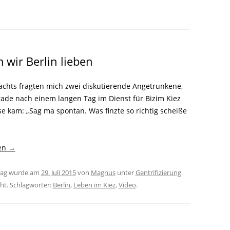
LITERATUR
GLOREICHE
LEITFADEN
KIEZGESCHICHTEN
wir Berlin lieben
achts fragten mich zwei diskutierende Angetrunkene,
erade nach einem langen Tag im Dienst für Bizim Kiez
e kam: „Sag ma spontan. Was finzte so richtig scheiße
sen
→
trag wurde am
29. Juli 2015
von
Magnus
unter
Gentrifizierung
cht. Schlagwörter:
Berlin
,
Leben im Kiez
,
Video
.