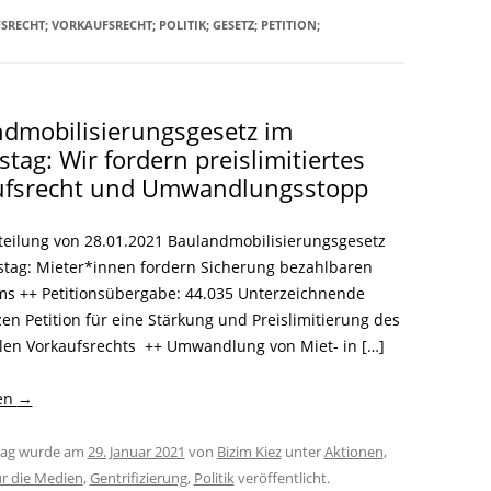
LITERATUR
GLOREICHE
ECHT; VORKAUFSRECHT; POLITIK; GESETZ; PETITION;
LEITFADEN
KIEZGESCHICHTEN
dmobilisierungsgesetz im
tag: Wir fordern preislimitiertes
ufsrecht und Umwandlungsstopp
teilung von 28.01.2021 Baulandmobilisierungsgesetz
tag: Mieter*innen fordern Sicherung bezahlbaren
 ++ Petitionsübergabe: 44.035 Unterzeichnende
en Petition für eine Stärkung und Preislimitierung des
n Vorkaufsrechts ++ Umwandlung von Miet- in […]
sen
→
trag wurde am
29. Januar 2021
von
Bizim Kiez
unter
Aktionen
,
r die Medien
,
Gentrifizierung
,
Politik
veröffentlicht.