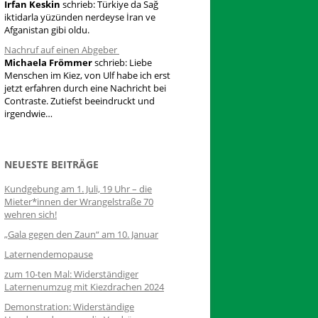
Irfan Keskin
schrieb:
Türkiye da Sağ
iktidarla yüzünden nerdeyse İran ve
Afganistan gibi oldu.
Nachruf auf einen Abgeber
Michaela Frömmer
schrieb:
Liebe
Menschen im Kiez, von Ulf habe ich erst
jetzt erfahren durch eine Nachricht bei
Contraste. Zutiefst beeindruckt und
irgendwie…
NEUESTE BEITRÄGE
Kundgebung am 1. Juli, 19 Uhr – die
Mieter*innen der Wrangelstraße 70
wehren sich!
„Gala gegen den Zaun“ am 10. Januar
Laternendemopause
zum 10-ten Mal: Widerständiger
Laternenumzug mit Kiezdrachen 2024
Demonstration: Widerständige