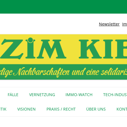
Newsletter
Im
lidarische Stadt
Kiez
Zum
Inhalt
FÄLLE
VERNETZUNG
IMMO-WATCH
TECH-INDUS
springen
MEDIENECHO
GEWERBE
INITIATIVEN
ITIK
VISIONEN
PRAXIS / RECHT
ÜBER UNS
KONT
FÜR MEDIEN
NAGE-NETZ
URTEIL