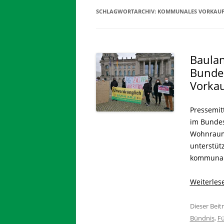
SCHLAGWORTARCHIV:
KOMMUNALES VORKAUFSR
Baulan
Bundes
Vorka
Pressemit
im Bundes
Wohnraums
unterstütz
kommunale
Weiterle
Dieser Bei
Bündnis
,
Fü