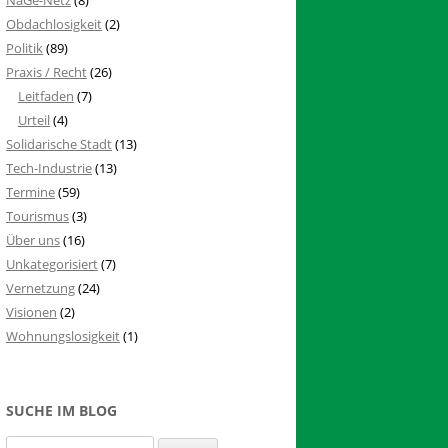
Obdachlosigkeit
(2)
Politik
(89)
Praxis / Recht
(26)
Leitfaden
(7)
Urteil
(4)
Solidarische Stadt
(13)
Tech-Industrie
(13)
Termine
(59)
Tourismus
(3)
Über uns
(16)
Unkategorisiert
(7)
Vernetzung
(24)
Visionen
(2)
Wohnungslosigkeit
(1)
SUCHE IM BLOG