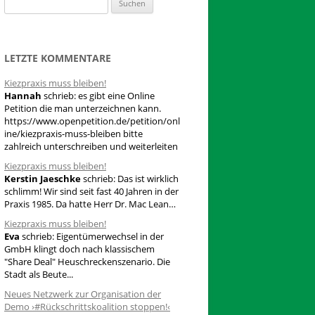
S
u
c
h
LETZTE KOMMENTARE
e
Kiezpraxis muss bleiben!
n
Hannah
schrieb:
es gibt eine Online
n
Petition die man unterzeichnen kann.
a
https://www.openpetition.de/petition/onl
ine/kiezpraxis-muss-bleiben bitte
c
zahlreich unterschreiben und weiterleiten
h
Kiezpraxis muss bleiben!
:
Kerstin Jaeschke
schrieb:
Das ist wirklich
schlimm! Wir sind seit fast 40 Jahren in der
Praxis 1985. Da hatte Herr Dr. Mac Lean…
Kiezpraxis muss bleiben!
Eva
schrieb:
Eigentümerwechsel in der
GmbH klingt doch nach klassischem
"Share Deal" Heuschreckenszenario. Die
Stadt als Beute...
Neues Netzwerk zur Organisation der
Demo ›#Rückschrittskoalition stoppen!‹