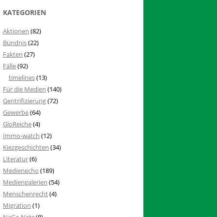
KATEGORIEN
Aktionen
(82)
Bündnis
(22)
Fakten
(27)
Fälle
(92)
timelines
(13)
Für die Medien
(140)
Gentrifizierung
(72)
Gewerbe
(64)
GloReiche
(4)
Immo-watch
(12)
Kiezgeschichten
(34)
Literatur
(6)
Medienecho
(189)
Mediengalerien
(54)
Menschenrecht
(4)
Migration
(1)
NaGe-Netz
(8)