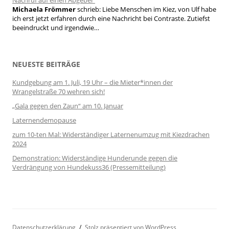
Nachruf auf einen Abgeber
Michaela Frömmer
schrieb:
Liebe Menschen im Kiez, von Ulf habe
ich erst jetzt erfahren durch eine Nachricht bei Contraste. Zutiefst
beeindruckt und irgendwie…
NEUESTE BEITRÄGE
Kundgebung am 1. Juli, 19 Uhr – die Mieter*innen der
Wrangelstraße 70 wehren sich!
„Gala gegen den Zaun“ am 10. Januar
Laternendemopause
zum 10-ten Mal: Widerständiger Laternenumzug mit Kiezdrachen
2024
Demonstration: Widerständige Hunderunde gegen die
Verdrängung von Hundekuss36 (Pressemitteilung)
Datenschutzerklärung
Stolz präsentiert von WordPress