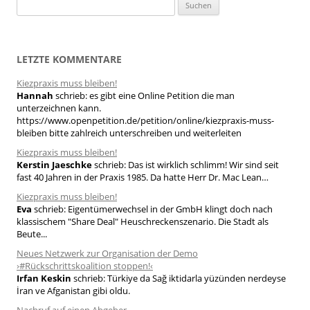
S
u
c
h
LETZTE KOMMENTARE
e
Kiezpraxis muss bleiben!
n
Hannah
schrieb:
es gibt eine Online Petition die man
n
unterzeichnen kann.
a
https://www.openpetition.de/petition/online/kiezpraxis-muss-
bleiben bitte zahlreich unterschreiben und weiterleiten
c
h
Kiezpraxis muss bleiben!
Kerstin Jaeschke
schrieb:
Das ist wirklich schlimm! Wir sind seit
:
fast 40 Jahren in der Praxis 1985. Da hatte Herr Dr. Mac Lean…
Kiezpraxis muss bleiben!
Eva
schrieb:
Eigentümerwechsel in der GmbH klingt doch nach
klassischem "Share Deal" Heuschreckenszenario. Die Stadt als
Beute...
Neues Netzwerk zur Organisation der Demo
›#Rückschrittskoalition stoppen!‹
Irfan Keskin
schrieb:
Türkiye da Sağ iktidarla yüzünden nerdeyse
İran ve Afganistan gibi oldu.