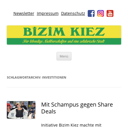
Newsletter
Impressum
Datenschutz
Bizim Kiez – Unser Kiez
Für lebendige Nachbarschaften und eine solidarische Stadt
Zum
Menü
Inhalt
springen
SCHLAGWORTARCHIV:
INVESTITIONEN
Mit Schampus gegen Share
Deals
Initiative Bizim Kiez machte mit