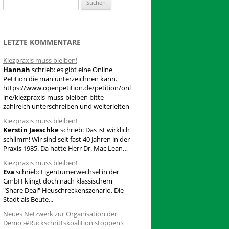
S
u
c
h
LETZTE KOMMENTARE
e
Kiezpraxis muss bleiben!
n
Hannah
schrieb:
es gibt eine Online
n
Petition die man unterzeichnen kann.
a
https://www.openpetition.de/petition/onl
ine/kiezpraxis-muss-bleiben bitte
c
zahlreich unterschreiben und weiterleiten
h
Kiezpraxis muss bleiben!
:
Kerstin Jaeschke
schrieb:
Das ist wirklich
schlimm! Wir sind seit fast 40 Jahren in der
Praxis 1985. Da hatte Herr Dr. Mac Lean…
Kiezpraxis muss bleiben!
Eva
schrieb:
Eigentümerwechsel in der
GmbH klingt doch nach klassischem
"Share Deal" Heuschreckenszenario. Die
Stadt als Beute...
Neues Netzwerk zur Organisation der
Demo ›#Rückschrittskoalition stoppen!‹