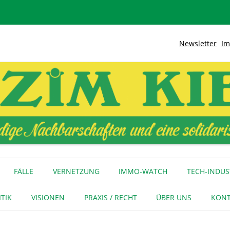
Newsletter
Im
lidarische Stadt
Kiez
Zum
Inhalt
FÄLLE
VERNETZUNG
IMMO-WATCH
TECH-INDUS
springen
MEDIENECHO
GEWERBE
INITIATIVEN
ITIK
VISIONEN
PRAXIS / RECHT
ÜBER UNS
KONT
FÜR MEDIEN
NAGE-NETZ
URTEIL