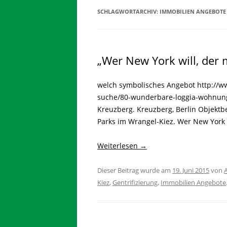
SCHLAGWORTARCHIV:
IMMOBILIEN ANGEBOTE
„Wer New York will, der
welch symbolisches Angebot http://w
suche/80-wunderbare-loggia-wohnun
Kreuzberg. Kreuzberg, Berlin Objektbe
Parks im Wrangel-Kiez. Wer New York 
Weiterlesen
→
Dieser Beitrag wurde am
19. Juni 2015
von
Kiez
,
Gentrifizierung
,
Immobilien Angebote