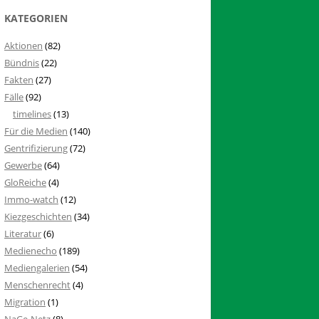
KATEGORIEN
Aktionen
(82)
Bündnis
(22)
Fakten
(27)
Fälle
(92)
timelines
(13)
Für die Medien
(140)
Gentrifizierung
(72)
Gewerbe
(64)
GloReiche
(4)
Immo-watch
(12)
Kiezgeschichten
(34)
Literatur
(6)
Medienecho
(189)
Mediengalerien
(54)
Menschenrecht
(4)
Migration
(1)
NaGe-Netz
(8)