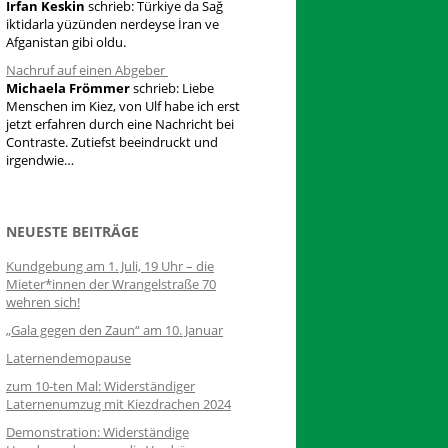
Irfan Keskin
schrieb:
Türkiye da Sağ
iktidarla yüzünden nerdeyse İran ve
Afganistan gibi oldu.
Nachruf auf einen Abgeber
Michaela Frömmer
schrieb:
Liebe
Menschen im Kiez, von Ulf habe ich erst
jetzt erfahren durch eine Nachricht bei
Contraste. Zutiefst beeindruckt und
irgendwie…
NEUESTE BEITRÄGE
Kundgebung am 1. Juli, 19 Uhr – die
Mieter*innen der Wrangelstraße 70
wehren sich!
„Gala gegen den Zaun“ am 10. Januar
Laternendemopause
zum 10-ten Mal: Widerständiger
Laternenumzug mit Kiezdrachen 2024
Demonstration: Widerständige