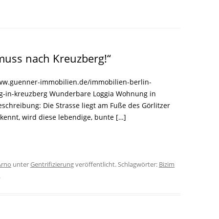
LITERATUR
GLOREICHE
LEITFADEN
KIEZGESCHICHTEN
 muss nach Kreuzberg!“
ww.guenner-immobilien.de/immobilien-berlin-
g-in-kreuzberg Wunderbare Loggia Wohnung in
schreibung: Die Strasse liegt am Fuße des Görlitzer
kennt, wird diese lebendige, bunte […]
Arno
unter
Gentrifizierung
veröffentlicht. Schlagwörter:
Bizim
.