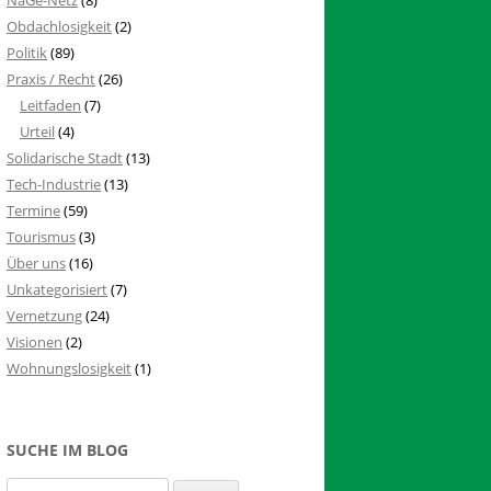
Obdachlosigkeit
(2)
Politik
(89)
Praxis / Recht
(26)
Leitfaden
(7)
Urteil
(4)
Solidarische Stadt
(13)
Tech-Industrie
(13)
Termine
(59)
Tourismus
(3)
Über uns
(16)
Unkategorisiert
(7)
Vernetzung
(24)
Visionen
(2)
Wohnungslosigkeit
(1)
SUCHE IM BLOG