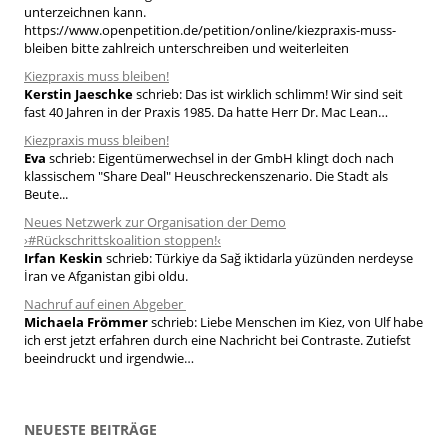
n
unterzeichnen kann.
a
https://www.openpetition.de/petition/online/kiezpraxis-muss-
bleiben bitte zahlreich unterschreiben und weiterleiten
c
h
Kiezpraxis muss bleiben!
Kerstin Jaeschke
schrieb:
Das ist wirklich schlimm! Wir sind seit
:
fast 40 Jahren in der Praxis 1985. Da hatte Herr Dr. Mac Lean…
Kiezpraxis muss bleiben!
Eva
schrieb:
Eigentümerwechsel in der GmbH klingt doch nach
klassischem "Share Deal" Heuschreckenszenario. Die Stadt als
Beute...
Neues Netzwerk zur Organisation der Demo
›#Rückschrittskoalition stoppen!‹
Irfan Keskin
schrieb:
Türkiye da Sağ iktidarla yüzünden nerdeyse
İran ve Afganistan gibi oldu.
Nachruf auf einen Abgeber
Michaela Frömmer
schrieb:
Liebe Menschen im Kiez, von Ulf habe
ich erst jetzt erfahren durch eine Nachricht bei Contraste. Zutiefst
beeindruckt und irgendwie…
NEUESTE BEITRÄGE