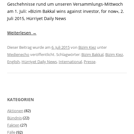
Geschehnisse rund um unseren Versammlungs-Mittwoch
am 1. Juli: »Bizim Bakkal wins against investor, for now«, 2.
Juli 2015, Hürriyet Daily News
Weiterlesen
→
Dieser Beitrag wurde am
6. Juli 2015
von
Bizim Kiez
unter
Medienecho
veröffentlicht. Schlagwörter:
Bizim Bakkal
,
Bizim Kiez
,
English
,
Hürriyet Daily News
,
International
,
Presse
.
KATEGORIEN
Aktionen
(82)
Bündnis
(22)
Fakten
(27)
Fälle
(92)