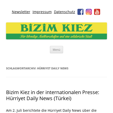
Newsletter
Impressum
Datenschutz
Bizim Kiez – Unser Kiez
Für lebendige Nachbarschaften und eine solidarische Stadt
Zum
Menü
Inhalt
springen
SCHLAGWORTARCHIV:
HÜRRIYET DAILY NEWS
Bizim Kiez in der internationalen Presse:
Hürriyet Daily News (Türkei)
Am 2. Juli berichtete die Hürriyet Daily News über die