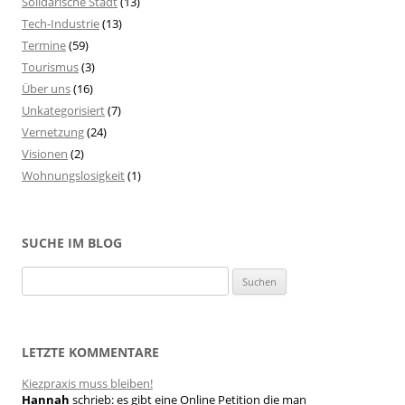
Solidarische Stadt
(13)
Tech-Industrie
(13)
Termine
(59)
Tourismus
(3)
Über uns
(16)
Unkategorisiert
(7)
Vernetzung
(24)
Visionen
(2)
Wohnungslosigkeit
(1)
SUCHE IM BLOG
S
u
c
h
LETZTE KOMMENTARE
e
Kiezpraxis muss bleiben!
n
Hannah
schrieb:
es gibt eine Online Petition die man