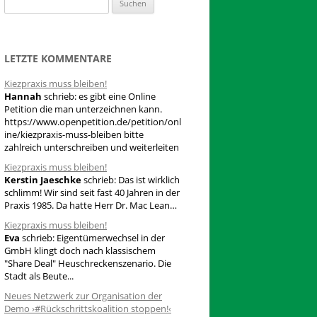
S
u
c
h
LETZTE KOMMENTARE
e
Kiezpraxis muss bleiben!
n
Hannah
schrieb:
es gibt eine Online
n
Petition die man unterzeichnen kann.
a
https://www.openpetition.de/petition/onl
ine/kiezpraxis-muss-bleiben bitte
c
zahlreich unterschreiben und weiterleiten
h
Kiezpraxis muss bleiben!
:
Kerstin Jaeschke
schrieb:
Das ist wirklich
schlimm! Wir sind seit fast 40 Jahren in der
Praxis 1985. Da hatte Herr Dr. Mac Lean…
Kiezpraxis muss bleiben!
Eva
schrieb:
Eigentümerwechsel in der
GmbH klingt doch nach klassischem
"Share Deal" Heuschreckenszenario. Die
Stadt als Beute...
Neues Netzwerk zur Organisation der
Demo ›#Rückschrittskoalition stoppen!‹