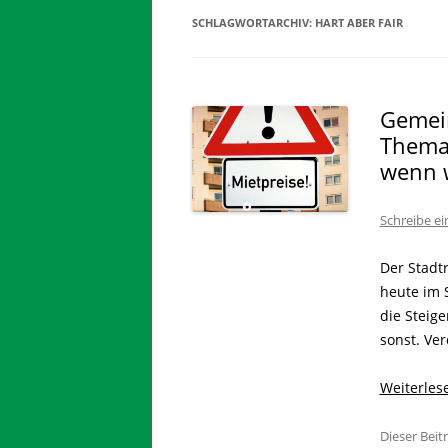
SCHLAGWORTARCHIV:
HART ABER FAIR
Gemein
Thema:
wenn 
Schreibe e
Der Stadtr
heute im 
die Steig
sonst. Ve
Weiterle
Dieser Bei