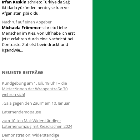
Irfan Keskin
schrieb:
Türkiye da Sağ
iktidarla yüzünden nerdeyse İran ve
Afganistan gibi oldu.
Nachruf auf einen Abgeber
Michaela Frömmer
schrieb:
Liebe
Menschen im Kiez, von Ulf habe ich erst
jetzt erfahren durch eine Nachricht bei
Contraste. Zutiefst beeindruckt und
irgendwie…
NEUESTE BEITRÄGE
Kundgebung am 1. Juli, 19 Uhr – die
Mieter*innen der Wrangelstraße 70
wehren sich!
„Gala gegen den Zaun“ am 10. Januar
Laternendemopause
zum 10-ten Mal: Widerständiger
Laternenumzug mit Kiezdrachen 2024
Demonstration: Widerständige