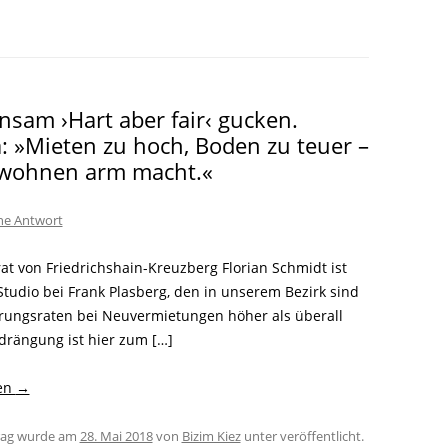
LITERATUR
GLOREICHE
LEITFADEN
KIEZGESCHICHTEN
sam ›Hart aber fair‹ gucken.
 »Mieten zu hoch, Boden zu teuer –
wohnen arm macht.«
ine Antwort
at von Friedrichshain-Kreuzberg Florian Schmidt ist
Studio bei Frank Plasberg, den in unserem Bezirk sind
erungsraten bei Neuvermietungen höher als überall
rdrängung ist hier zum […]
sen
→
trag wurde am
28. Mai 2018
von
Bizim Kiez
unter veröffentlicht.