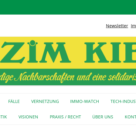
Newsletter
Im
lidarische Stadt
Kiez
Zum
Inhalt
FÄLLE
VERNETZUNG
IMMO-WATCH
TECH-INDUS
springen
MEDIENECHO
GEWERBE
INITIATIVEN
ITIK
VISIONEN
PRAXIS / RECHT
ÜBER UNS
KONT
FÜR MEDIEN
NAGE-NETZ
URTEIL