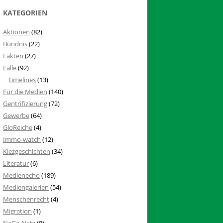
KATEGORIEN
Aktionen
(82)
Bündnis
(22)
Fakten
(27)
Fälle
(92)
timelines
(13)
Für die Medien
(140)
Gentrifizierung
(72)
Gewerbe
(64)
GloReiche
(4)
Immo-watch
(12)
Kiezgeschichten
(34)
Literatur
(6)
Medienecho
(189)
Mediengalerien
(54)
Menschenrecht
(4)
Migration
(1)
NaGe-Netz
(8)