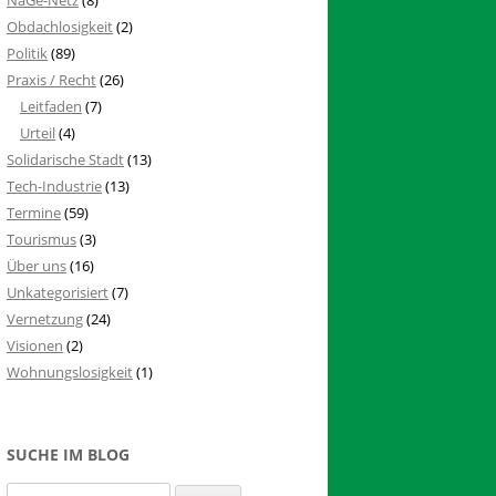
Obdachlosigkeit
(2)
Politik
(89)
Praxis / Recht
(26)
Leitfaden
(7)
Urteil
(4)
Solidarische Stadt
(13)
Tech-Industrie
(13)
Termine
(59)
Tourismus
(3)
Über uns
(16)
Unkategorisiert
(7)
Vernetzung
(24)
Visionen
(2)
Wohnungslosigkeit
(1)
SUCHE IM BLOG