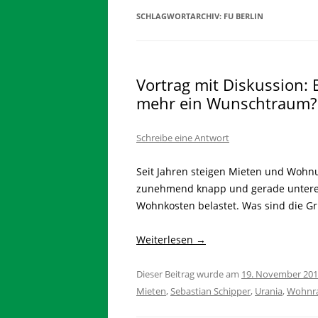
SCHLAGWORTARCHIV:
FU BERLIN
Vortrag mit Diskussion
mehr ein Wunschtraum?
Schreibe eine Antwort
Seit Jahren steigen Mieten und Wohn
zunehmend knapp und gerade untere
Wohnkosten belastet. Was sind die Gr
Weiterlesen
→
Dieser Beitrag wurde am
19. November 20
Mieten
,
Sebastian Schipper
,
Urania
,
Wohnr