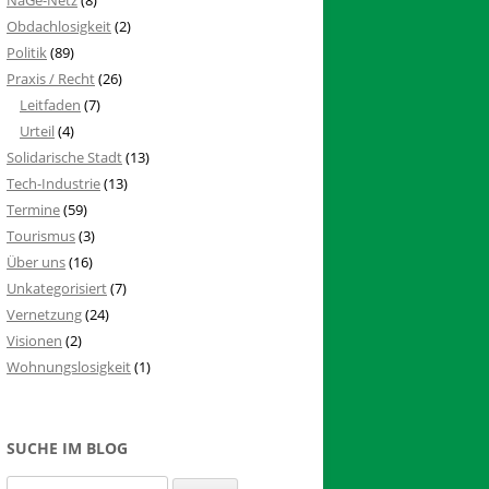
Obdachlosigkeit
(2)
Politik
(89)
Praxis / Recht
(26)
Leitfaden
(7)
Urteil
(4)
Solidarische Stadt
(13)
Tech-Industrie
(13)
Termine
(59)
Tourismus
(3)
Über uns
(16)
Unkategorisiert
(7)
Vernetzung
(24)
Visionen
(2)
Wohnungslosigkeit
(1)
SUCHE IM BLOG