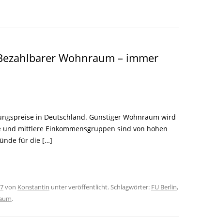
LITERATUR
GLOREICHE
LEITFADEN
KIEZGESCHICHTEN
: Bezahlbarer Wohnraum – immer
ungspreise in Deutschland. Günstiger Wohnraum wird
 und mittlere Einkommensgruppen sind von hohen
ünde für die […]
17
von
Konstantin
unter veröffentlicht. Schlagwörter:
FU Berlin
,
aum
.