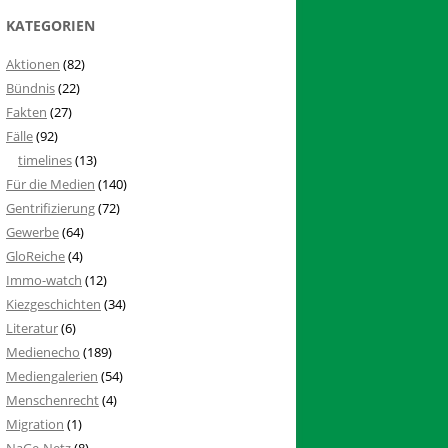
KATEGORIEN
Aktionen
(82)
Bündnis
(22)
Fakten
(27)
Fälle
(92)
timelines
(13)
Für die Medien
(140)
Gentrifizierung
(72)
Gewerbe
(64)
GloReiche
(4)
Immo-watch
(12)
Kiezgeschichten
(34)
Literatur
(6)
Medienecho
(189)
Mediengalerien
(54)
Menschenrecht
(4)
Migration
(1)
NaGe-Netz
(8)