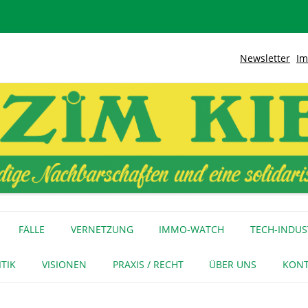
Newsletter
Im
lidarische Stadt
Kiez
Zum
Inhalt
FÄLLE
VERNETZUNG
IMMO-WATCH
TECH-INDUS
springen
MEDIENECHO
GEWERBE
INITIATIVEN
ITIK
VISIONEN
PRAXIS / RECHT
ÜBER UNS
KONT
FÜR MEDIEN
NAGE-NETZ
URTEIL