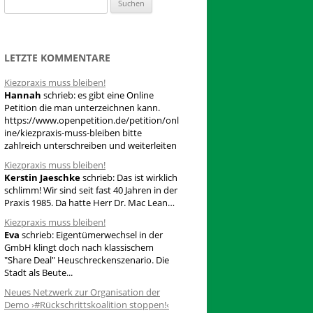
S
u
c
h
LETZTE KOMMENTARE
e
Kiezpraxis muss bleiben!
n
Hannah
schrieb:
es gibt eine Online
n
Petition die man unterzeichnen kann.
a
https://www.openpetition.de/petition/onl
ine/kiezpraxis-muss-bleiben bitte
c
zahlreich unterschreiben und weiterleiten
h
Kiezpraxis muss bleiben!
:
Kerstin Jaeschke
schrieb:
Das ist wirklich
schlimm! Wir sind seit fast 40 Jahren in der
Praxis 1985. Da hatte Herr Dr. Mac Lean…
Kiezpraxis muss bleiben!
Eva
schrieb:
Eigentümerwechsel in der
GmbH klingt doch nach klassischem
"Share Deal" Heuschreckenszenario. Die
Stadt als Beute...
Neues Netzwerk zur Organisation der
Demo ›#Rückschrittskoalition stoppen!‹