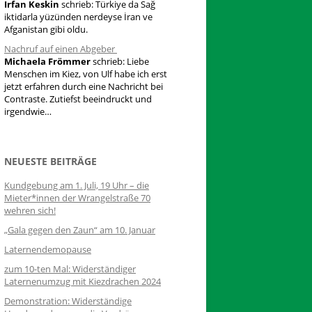
Irfan Keskin
schrieb:
Türkiye da Sağ
iktidarla yüzünden nerdeyse İran ve
Afganistan gibi oldu.
Nachruf auf einen Abgeber
Michaela Frömmer
schrieb:
Liebe
Menschen im Kiez, von Ulf habe ich erst
jetzt erfahren durch eine Nachricht bei
Contraste. Zutiefst beeindruckt und
irgendwie…
NEUESTE BEITRÄGE
Kundgebung am 1. Juli, 19 Uhr – die
Mieter*innen der Wrangelstraße 70
wehren sich!
„Gala gegen den Zaun“ am 10. Januar
Laternendemopause
zum 10-ten Mal: Widerständiger
Laternenumzug mit Kiezdrachen 2024
Demonstration: Widerständige