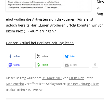
Dies
es
Ang
ebot wollen die Aktivisten nun diskutieren. Für sie ist
jedoch bereits klar: „Einen größeren Erfolg konnten wir von
Bizim Kiez (…) kaum erringen.“
Ganzen Artikel bei Berliner Zeitung lesen
teilen
teilen
teilen
teilen
teilen
E-Mail
Dieser Beitrag wurde am
31. März 2016
von
Bizim Kiez
unter
Medienecho
veröffentlicht. Schlagwörter:
Berliner Zeitung
,
Bizim
Bakkal
,
Bizim Kiez
,
Presse
.