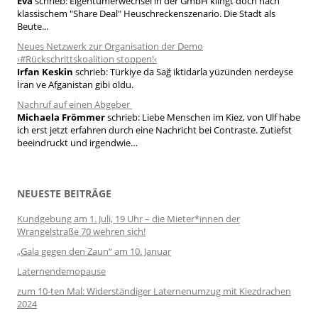
Eva
schrieb:
Eigentümerwechsel in der GmbH klingt doch nach
klassischem "Share Deal" Heuschreckenszenario. Die Stadt als
Beute...
Neues Netzwerk zur Organisation der Demo
›#Rückschrittskoalition stoppen!‹
Irfan Keskin
schrieb:
Türkiye da Sağ iktidarla yüzünden nerdeyse
İran ve Afganistan gibi oldu.
Nachruf auf einen Abgeber
Michaela Frömmer
schrieb:
Liebe Menschen im Kiez, von Ulf habe
ich erst jetzt erfahren durch eine Nachricht bei Contraste. Zutiefst
beeindruckt und irgendwie…
NEUESTE BEITRÄGE
Kundgebung am 1. Juli, 19 Uhr – die Mieter*innen der
Wrangelstraße 70 wehren sich!
„Gala gegen den Zaun“ am 10. Januar
Laternendemopause
zum 10-ten Mal: Widerständiger Laternenumzug mit Kiezdrachen
2024