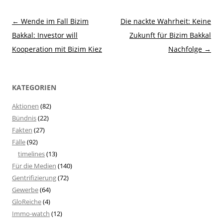
Beitragsnavigation
←
Wende im Fall Bizim
Die nackte Wahrheit: Keine
Bakkal: Investor will
Zukunft für Bizim Bakkal
Kooperation mit Bizim Kiez
Nachfolge
→
KATEGORIEN
Aktionen
(82)
Bündnis
(22)
Fakten
(27)
Fälle
(92)
timelines
(13)
Für die Medien
(140)
Gentrifizierung
(72)
Gewerbe
(64)
GloReiche
(4)
Immo-watch
(12)