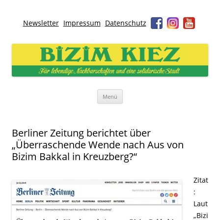
Newsletter
Impressum
Datenschutz
Bizim Kiez – Unser Kiez
Für lebendige Nachbarschaften und eine solidarische Stadt
Zum
Menü
Inhalt
springen
Berliner Zeitung berichtet über
„Überraschende Wende nach Aus von
Bizim Bakkal in Kreuzberg?“
Zitat
:
Laut
„Bizi