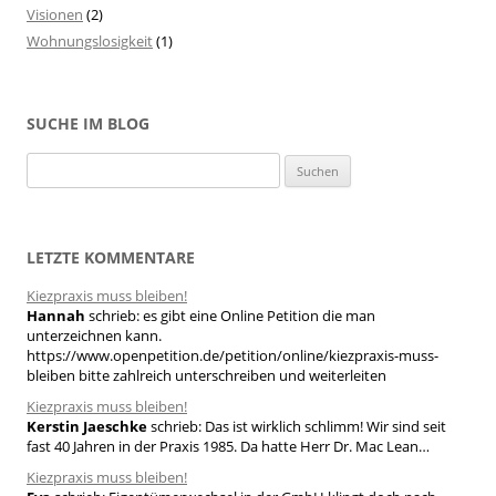
Visionen
(2)
Wohnungslosigkeit
(1)
SUCHE IM BLOG
S
u
c
h
LETZTE KOMMENTARE
e
Kiezpraxis muss bleiben!
n
Hannah
schrieb:
es gibt eine Online Petition die man
n
unterzeichnen kann.
a
https://www.openpetition.de/petition/online/kiezpraxis-muss-
bleiben bitte zahlreich unterschreiben und weiterleiten
c
h
Kiezpraxis muss bleiben!
Kerstin Jaeschke
schrieb:
Das ist wirklich schlimm! Wir sind seit
:
fast 40 Jahren in der Praxis 1985. Da hatte Herr Dr. Mac Lean…
Kiezpraxis muss bleiben!