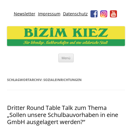
Newsletter
Impressum
Datenschutz
Bizim Kiez – Unser Kiez
Für lebendige Nachbarschaften und eine solidarische Stadt
Zum
Menü
Inhalt
springen
SCHLAGWORTARCHIV:
SOZIALEINRICHTUNGEN
Dritter Round Table Talk zum Thema
„Sollen unsere Schulbauvorhaben in eine
GmbH ausgelagert werden?“