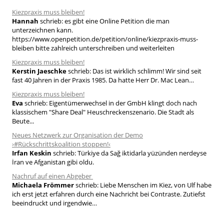
e
Kiezpraxis muss bleiben!
n
Hannah
schrieb:
es gibt eine Online Petition die man
n
unterzeichnen kann.
a
https://www.openpetition.de/petition/online/kiezpraxis-muss-
bleiben bitte zahlreich unterschreiben und weiterleiten
c
h
Kiezpraxis muss bleiben!
Kerstin Jaeschke
schrieb:
Das ist wirklich schlimm! Wir sind seit
:
fast 40 Jahren in der Praxis 1985. Da hatte Herr Dr. Mac Lean…
Kiezpraxis muss bleiben!
Eva
schrieb:
Eigentümerwechsel in der GmbH klingt doch nach
klassischem "Share Deal" Heuschreckenszenario. Die Stadt als
Beute...
Neues Netzwerk zur Organisation der Demo
›#Rückschrittskoalition stoppen!‹
Irfan Keskin
schrieb:
Türkiye da Sağ iktidarla yüzünden nerdeyse
İran ve Afganistan gibi oldu.
Nachruf auf einen Abgeber
Michaela Frömmer
schrieb:
Liebe Menschen im Kiez, von Ulf habe
ich erst jetzt erfahren durch eine Nachricht bei Contraste. Zutiefst
beeindruckt und irgendwie…