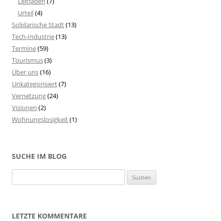
Leitfaden
(7)
Urteil
(4)
Solidarische Stadt
(13)
Tech-Industrie
(13)
Termine
(59)
Tourismus
(3)
Über uns
(16)
Unkategorisiert
(7)
Vernetzung
(24)
Visionen
(2)
Wohnungslosigkeit
(1)
SUCHE IM BLOG
S
u
c
h
LETZTE KOMMENTARE