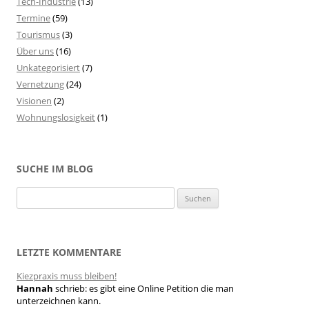
Tech-Industrie
(13)
Termine
(59)
Tourismus
(3)
Über uns
(16)
Unkategorisiert
(7)
Vernetzung
(24)
Visionen
(2)
Wohnungslosigkeit
(1)
SUCHE IM BLOG
S
u
c
h
LETZTE KOMMENTARE
e
Kiezpraxis muss bleiben!
n
Hannah
schrieb:
es gibt eine Online Petition die man
n
unterzeichnen kann.