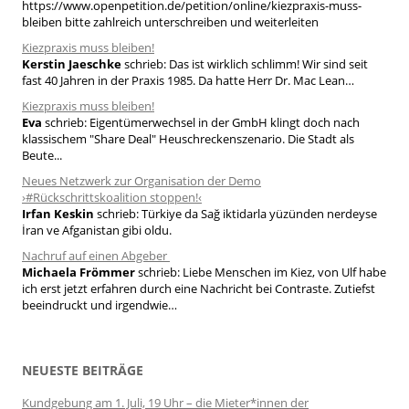
a
https://www.openpetition.de/petition/online/kiezpraxis-muss-
bleiben bitte zahlreich unterschreiben und weiterleiten
c
h
Kiezpraxis muss bleiben!
Kerstin Jaeschke
schrieb:
Das ist wirklich schlimm! Wir sind seit
:
fast 40 Jahren in der Praxis 1985. Da hatte Herr Dr. Mac Lean…
Kiezpraxis muss bleiben!
Eva
schrieb:
Eigentümerwechsel in der GmbH klingt doch nach
klassischem "Share Deal" Heuschreckenszenario. Die Stadt als
Beute...
Neues Netzwerk zur Organisation der Demo
›#Rückschrittskoalition stoppen!‹
Irfan Keskin
schrieb:
Türkiye da Sağ iktidarla yüzünden nerdeyse
İran ve Afganistan gibi oldu.
Nachruf auf einen Abgeber
Michaela Frömmer
schrieb:
Liebe Menschen im Kiez, von Ulf habe
ich erst jetzt erfahren durch eine Nachricht bei Contraste. Zutiefst
beeindruckt und irgendwie…
NEUESTE BEITRÄGE
Kundgebung am 1. Juli, 19 Uhr – die Mieter*innen der