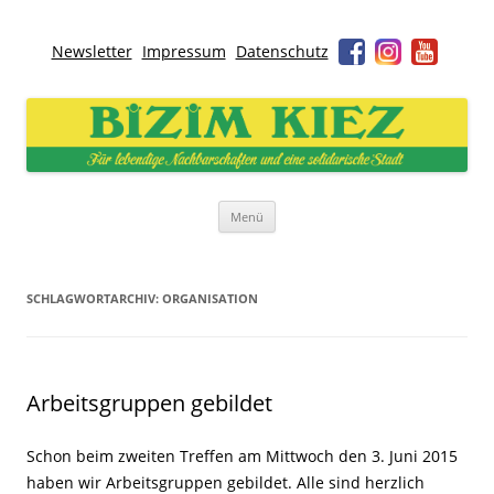
Newsletter
Impressum
Datenschutz
Bizim Kiez – Unser Kiez
Für lebendige Nachbarschaften und eine solidarische Stadt
Zum
Menü
Inhalt
springen
SCHLAGWORTARCHIV:
ORGANISATION
Arbeitsgruppen gebildet
Schon beim zweiten Treffen am Mittwoch den 3. Juni 2015
haben wir Arbeitsgruppen gebildet. Alle sind herzlich