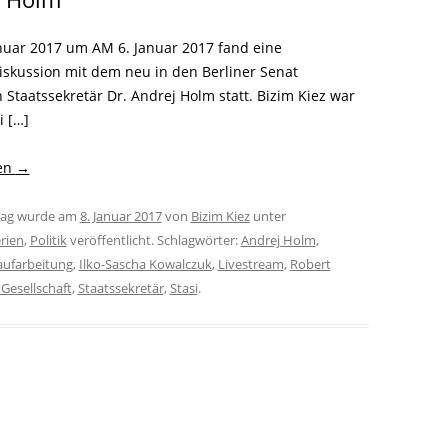
nuar 2017 um AM 6. Januar 2017 fand eine
skussion mit dem neu in den Berliner Senat
Staatssekretär Dr. Andrej Holm statt. Bizim Kiez war
i […]
sen
→
trag wurde am
8. Januar 2017
von
Bizim Kiez
unter
rien
,
Politik
veröffentlicht. Schlagwörter:
Andrej Holm
,
aufarbeitung
,
Ilko-Sascha Kowalczuk
,
Livestream
,
Robert
esellschaft
,
Staatssekretär
,
Stasi
.