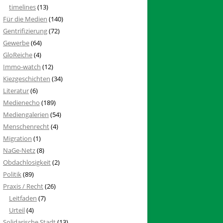
timelines
(13)
Für die Medien
(140)
Gentrifizierung
(72)
Gewerbe
(64)
GloReiche
(4)
Immo-watch
(12)
Kiezgeschichten
(34)
Literatur
(6)
Medienecho
(189)
Mediengalerien
(54)
Menschenrecht
(4)
Migration
(1)
NaGe-Netz
(8)
Obdachlosigkeit
(2)
Politik
(89)
Praxis / Recht
(26)
Leitfaden
(7)
Urteil
(4)
Solidarische Stadt
(13)