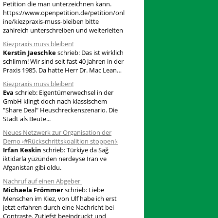
Petition die man unterzeichnen kann.
a
https://www.openpetition.de/petition/onl
ine/kiezpraxis-muss-bleiben bitte
c
zahlreich unterschreiben und weiterleiten
h
Kiezpraxis muss bleiben!
:
Kerstin Jaeschke
schrieb:
Das ist wirklich
schlimm! Wir sind seit fast 40 Jahren in der
Praxis 1985. Da hatte Herr Dr. Mac Lean…
Kiezpraxis muss bleiben!
Eva
schrieb:
Eigentümerwechsel in der
GmbH klingt doch nach klassischem
"Share Deal" Heuschreckenszenario. Die
Stadt als Beute...
Neues Netzwerk zur Organisation der
Demo ›#Rückschrittskoalition stoppen!‹
Irfan Keskin
schrieb:
Türkiye da Sağ
iktidarla yüzünden nerdeyse İran ve
Afganistan gibi oldu.
Nachruf auf einen Abgeber
Michaela Frömmer
schrieb:
Liebe
Menschen im Kiez, von Ulf habe ich erst
jetzt erfahren durch eine Nachricht bei
Contraste. Zutiefst beeindruckt und