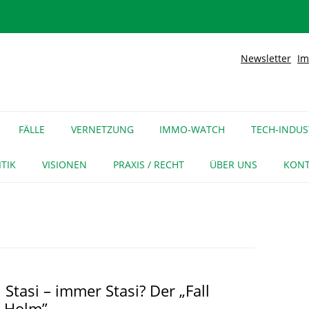
Newsletter
Im
lidarische Stadt
Kiez
Zum
Inhalt
FÄLLE
VERNETZUNG
IMMO-WATCH
TECH-INDUS
springen
MEDIENECHO
GEWERBE
INITIATIVEN
ITIK
VISIONEN
PRAXIS / RECHT
ÜBER UNS
KONT
FÜR MEDIEN
NAGE-NETZ
URTEIL
LITERATUR
GLOREICHE
LEITFADEN
KIEZGESCHICHTEN
 Stasi – immer Stasi? Der „Fall
 Holm”