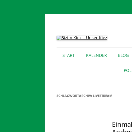
Für lebendige Nachbarschaften und eine so
Bizim Kiez – Unser 
START
KALENDER
BLOG
POL
SCHLAGWORTARCHIV:
LIVESTREAM
Einmal
Andrej