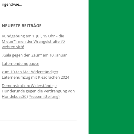
irgendwie…
NEUESTE BEITRÄGE
Kundgebung am 1. Juli, 19 Uhr – die
Mieter*innen der Wrangelstraße 70
wehren sich!
„Gala gegen den Zaun“ am 10. Januar
Laternendemopause
zum 10-ten Mal: Widerständiger
Laternenumzug mit Kiezdrachen 2024
Demonstration: Widerständige
Hunderunde gegen die Verdrängung von
Hundekuss36 (Pressemitteilung)