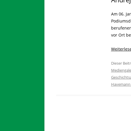
Am 06. Ja
Podiumsdi
berufenen 
vor Ort be
Weiterle
Dieser Bei
Mediengale
Geschichts
Havemann G