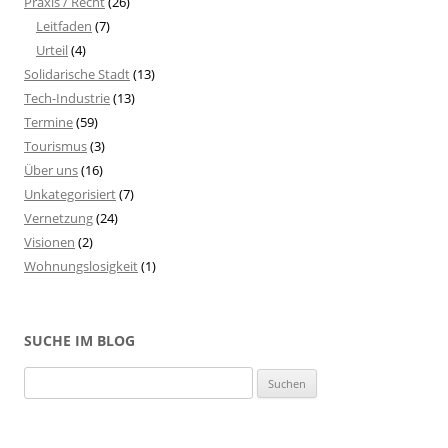
Praxis / Recht
(26)
Leitfaden
(7)
Urteil
(4)
Solidarische Stadt
(13)
Tech-Industrie
(13)
Termine
(59)
Tourismus
(3)
Über uns
(16)
Unkategorisiert
(7)
Vernetzung
(24)
Visionen
(2)
Wohnungslosigkeit
(1)
SUCHE IM BLOG
S
u
c