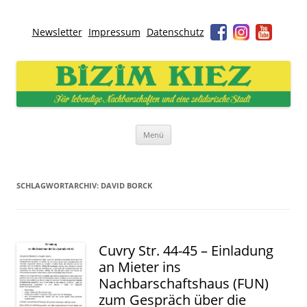
Newsletter
Impressum
Datenschutz
Bizim Kiez – Unser Kiez
Für lebendige Nachbarschaften und eine solidarische Stadt
Zum
Menü
Inhalt
springen
SCHLAGWORTARCHIV:
DAVID BORCK
Cuvry Str. 44-45 – Einladung
an Mieter ins
Nachbarschaftshaus (FUN)
zum Gespräch über die