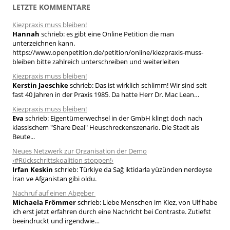
h
LETZTE KOMMENTARE
e
Kiezpraxis muss bleiben!
n
Hannah
schrieb:
es gibt eine Online Petition die man
n
unterzeichnen kann.
a
https://www.openpetition.de/petition/online/kiezpraxis-muss-
bleiben bitte zahlreich unterschreiben und weiterleiten
c
h
Kiezpraxis muss bleiben!
Kerstin Jaeschke
schrieb:
Das ist wirklich schlimm! Wir sind seit
:
fast 40 Jahren in der Praxis 1985. Da hatte Herr Dr. Mac Lean…
Kiezpraxis muss bleiben!
Eva
schrieb:
Eigentümerwechsel in der GmbH klingt doch nach
klassischem "Share Deal" Heuschreckenszenario. Die Stadt als
Beute...
Neues Netzwerk zur Organisation der Demo
›#Rückschrittskoalition stoppen!‹
Irfan Keskin
schrieb:
Türkiye da Sağ iktidarla yüzünden nerdeyse
İran ve Afganistan gibi oldu.
Nachruf auf einen Abgeber
Michaela Frömmer
schrieb:
Liebe Menschen im Kiez, von Ulf habe
ich erst jetzt erfahren durch eine Nachricht bei Contraste. Zutiefst
beeindruckt und irgendwie…