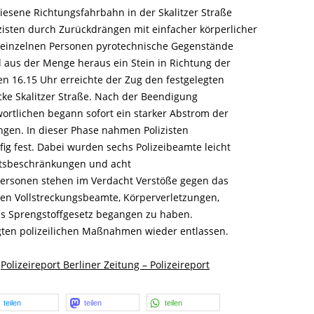
esene Richtungsfahrbahn in der Skalitzer Straße
izisten durch Zurückdrängen mit einfacher körperlicher
 einzelnen Personen pyrotechnische Gegenstände
l aus der Menge heraus ein Stein in Richtung der
en 16.15 Uhr erreichte der Zug den festgelegten
ke Skalitzer Straße. Nach der Beendigung
rtlichen begann sofort ein starker Abstrom der
ngen. In dieser Phase nahmen Polizisten
ig fest. Dabei wurden sechs Polizeibeamte leicht
heitsbeschränkungen und acht
 Personen stehen im Verdacht Verstöße gegen das
n Vollstreckungsbeamte, Körperverletzungen,
s Sprengstoffgesetz begangen zu haben.
gten polizeilichen Maßnahmen wieder entlassen.
/
Polizeireport Berliner Zeitung – Polizeireport
teilen
teilen
teilen