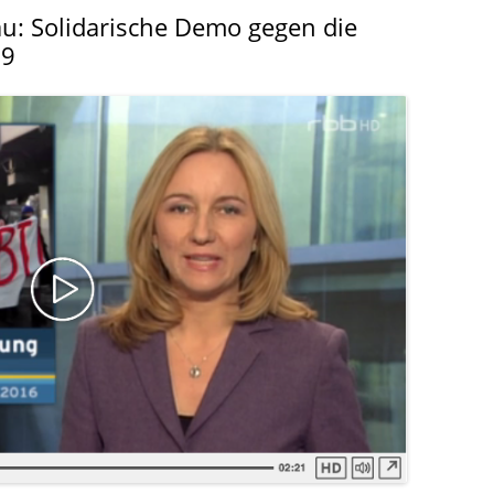
LITERATUR
GLOREICHE
au: Solidarische Demo gegen die
LEITFADEN
99
KIEZGESCHICHTEN