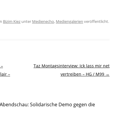
on
Bizim Kiez
unter
Medienecho
,
Mediengalerien
veröffentlicht.
 –
Taz Montagsinterview: Ick lass mir net
lair –
vertreiben – HG / M99
→
r Abendschau: Solidarische Demo gegen die