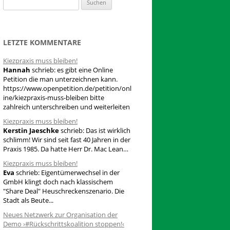
S
u
c
h
LETZTE KOMMENTARE
e
Kiezpraxis muss bleiben!
n
Hannah
schrieb:
es gibt eine Online
n
Petition die man unterzeichnen kann.
a
https://www.openpetition.de/petition/onl
ine/kiezpraxis-muss-bleiben bitte
c
zahlreich unterschreiben und weiterleiten
h
Kiezpraxis muss bleiben!
:
Kerstin Jaeschke
schrieb:
Das ist wirklich
schlimm! Wir sind seit fast 40 Jahren in der
Praxis 1985. Da hatte Herr Dr. Mac Lean…
Kiezpraxis muss bleiben!
Eva
schrieb:
Eigentümerwechsel in der
GmbH klingt doch nach klassischem
"Share Deal" Heuschreckenszenario. Die
Stadt als Beute...
Neues Netzwerk zur Organisation der
Demo ›#Rückschrittskoalition stoppen!‹