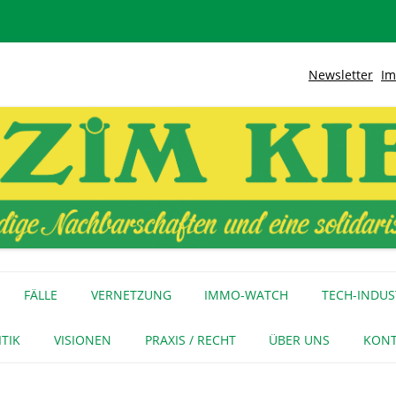
Newsletter
Im
lidarische Stadt
Kiez
Zum
Inhalt
FÄLLE
VERNETZUNG
IMMO-WATCH
TECH-INDUS
springen
MEDIENECHO
GEWERBE
INITIATIVEN
ITIK
VISIONEN
PRAXIS / RECHT
ÜBER UNS
KONT
FÜR MEDIEN
NAGE-NETZ
URTEIL