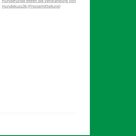
Hunderunde gegen die Verdrängung von
Hundekuss36 (Pressemitteilung)