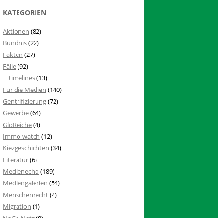
KATEGORIEN
Aktionen
(82)
Bündnis
(22)
Fakten
(27)
Fälle
(92)
timelines
(13)
Für die Medien
(140)
Gentrifizierung
(72)
Gewerbe
(64)
GloReiche
(4)
Immo-watch
(12)
Kiezgeschichten
(34)
Literatur
(6)
Medienecho
(189)
Mediengalerien
(54)
Menschenrecht
(4)
Migration
(1)
NaGe-Netz
(8)