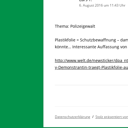
6. August 2016 um 11:43 Uhr
Thema: Polizeigewalt
Plastikfolie = Schutzbewaffnung – da
könnte… Interessante Auffassung von
http://www.welt.de/newsticker/dpa_nt/
y-Demonstrantin-traegt-Plastikfolie-a
Datenschutzerklärung
Stolz präsentiert v