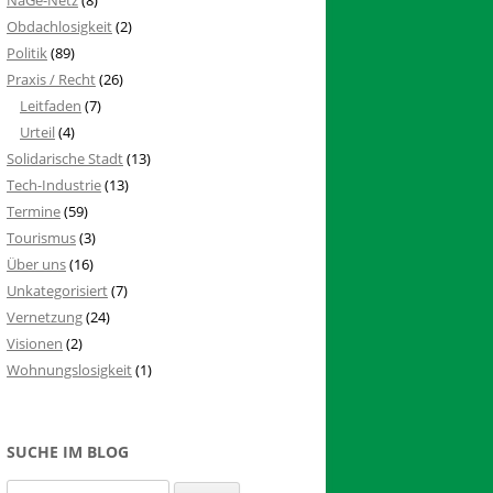
Obdachlosigkeit
(2)
Politik
(89)
Praxis / Recht
(26)
Leitfaden
(7)
Urteil
(4)
Solidarische Stadt
(13)
Tech-Industrie
(13)
Termine
(59)
Tourismus
(3)
Über uns
(16)
Unkategorisiert
(7)
Vernetzung
(24)
Visionen
(2)
Wohnungslosigkeit
(1)
SUCHE IM BLOG