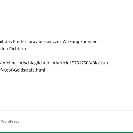
mit das Pfefferspray besser „zur Wirkung kommen“
 den Richtern
infoline_nt/schlaglichter_nt/article157517566/Blockup
uf-Kopf-Geldstrafe.html
on WordPress