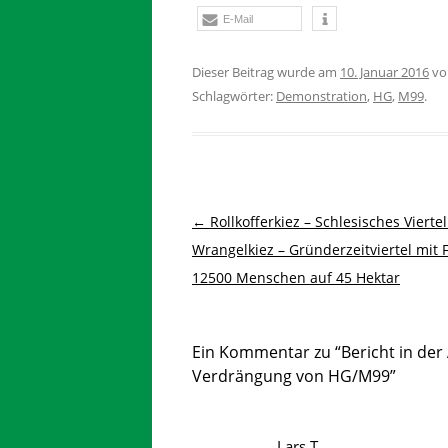
E-Mail
Dieser Beitrag wurde am
10. Januar 2016
v
Schlagwörter:
Demonstration
,
HG
,
M99
.
Beitragsnavigation
←
Rollkofferkiez – Schlesisches Viertel
Wrangelkiez – Gründerzeitviertel mit F
12500 Menschen auf 45 Hektar
Ein Kommentar zu “
Bericht in de
Verdrängung von HG/M99
”
Lars T.