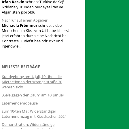
Irfan Keskin
schrieb:
Türkiye da Sağ
iktidarla yüzünden nerdeyse İran ve
Afganistan gibi oldu.
Nachruf auf einen Abgeber
Michaela Frömmer
schrieb:
Liebe
Menschen im Kiez, von Ulf habe ich erst
jetzt erfahren durch eine Nachricht bei
Contraste. Zutiefst beeindruckt und
irgendwie…
NEUESTE BEITRÄGE
Kundgebung am 1. Juli, 19 Uhr – die
Mieter*innen der Wrangelstraße 70
wehren sich!
„Gala gegen den Zaun“ am 10. Januar
Laternendemopause
zum 10-ten Mal: Widerständiger
Laternenumzug mit Kiezdrachen 2024
Demonstration: Widerständige