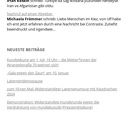
Irfan Keskin
schrieb:
Türkiye da Sağ iktidarla yüzünden nerdeyse
İran ve Afganistan gibi oldu.
Nachruf auf einen Abgeber
Michaela Frömmer
schrieb:
Liebe Menschen im Kiez, von Ulf habe
ich erst jetzt erfahren durch eine Nachricht bei Contraste. Zutiefst
beeindruckt und irgendwie…
NEUESTE BEITRÄGE
Kundgebung am 1. Juli, 19 Uhr – die Mieter*innen der
Wrangelstraße 70 wehren sich!
„Gala gegen den Zaun“ am 10. Januar
Laternendemopause
zum 10-ten Mal: Widerständiger Laternenumzug mit Kiezdrachen
2024
Demonstration: Widerständige Hunderunde gegen die
Verdrängung von Hundekuss36 (Pressemitteilung)