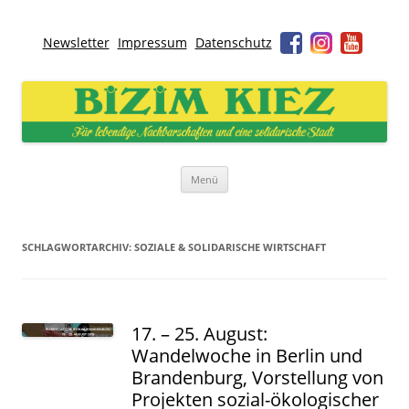
Newsletter
Impressum
Datenschutz
Bizim Kiez – Unser Kiez
Für lebendige Nachbarschaften und eine solidarische Stadt
Zum
Menü
Inhalt
springen
SCHLAGWORTARCHIV:
SOZIALE & SOLIDARISCHE WIRTSCHAFT
17. – 25. August:
Wandelwoche in Berlin und
Brandenburg, Vorstellung von
Projekten sozial-ökologischer