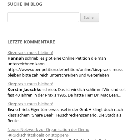
SUCHE IM BLOG
S
u
c
h
LETZTE KOMMENTARE
e
Kiezpraxis muss bleiben!
n
Hannah
schrieb:
es gibt eine Online Petition die man
n
unterzeichnen kann.
a
https://www.openpetition.de/petition/online/kiezpraxis-muss-
bleiben bitte zahlreich unterschreiben und weiterleiten
c
h
Kiezpraxis muss bleiben!
Kerstin Jaeschke
schrieb:
Das ist wirklich schlimm! Wir sind seit
:
fast 40 Jahren in der Praxis 1985. Da hatte Herr Dr. Mac Lean…
Kiezpraxis muss bleiben!
Eva
schrieb:
Eigentümerwechsel in der GmbH klingt doch nach
klassischem "Share Deal" Heuschreckenszenario. Die Stadt als
Beute...
Neues Netzwerk zur Organisation der Demo
›#Rückschrittskoalition stoppen!‹