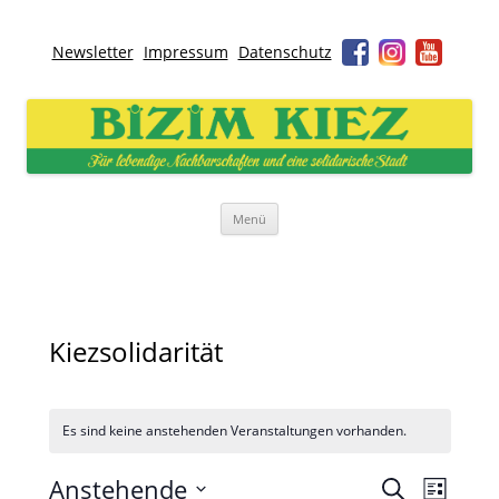
Newsletter
Impressum
Datenschutz
Bizim Kiez – Unser Kiez
Für lebendige Nachbarschaften und eine solidarische Stadt
Zum
Menü
Inhalt
springen
Kiezsolidarität
Es sind keine anstehenden Veranstaltungen vorhanden.
Veranstaltunge
Veransta
Anstehende
Suche
Suche
Ansichte