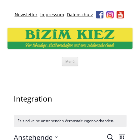
Newsletter
Impressum
Datenschutz
Bizim Kiez – Unser Kiez
Für lebendige Nachbarschaften und eine solidarische Stadt
Zum
Menü
Inhalt
springen
Integration
Es sind keine anstehenden Veranstaltungen vorhanden.
Veranstaltunge
Veransta
Anstehende
Suche
Suche
Ansichte