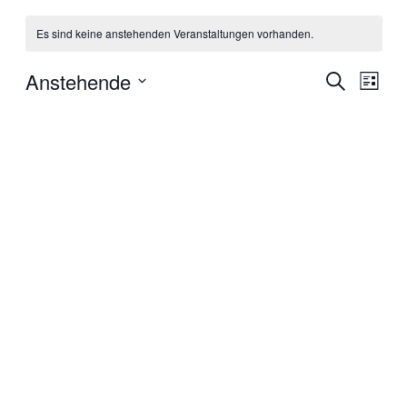
Es sind keine anstehenden Veranstaltungen vorhanden.
Anstehende
Veranstal
Veran
Suche
Liste
Ansic
Suche
Datum
Navig
wählen.
und
Ansichten
Navigati