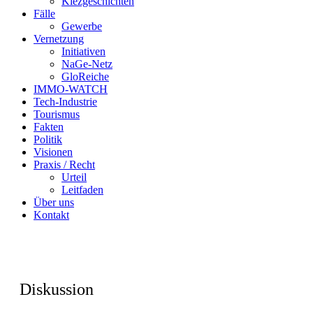
Kiezgeschichten
Fälle
Gewerbe
Vernetzung
Initiativen
NaGe-Netz
GloReiche
IMMO-WATCH
Tech-Industrie
Tourismus
Fakten
Politik
Visionen
Praxis / Recht
Urteil
Leitfaden
Über uns
Kontakt
Diskussion