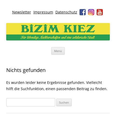
Newsletter
Impressum
Datenschutz
Bizim Kiez – Unser Kiez
Für lebendige Nachbarschaften und eine solidarische Stadt
Zum
Menü
Inhalt
springen
Nichts gefunden
Es wurden leider keine Ergebnisse gefunden. Vielleicht
hilft die Suchfunktion, einen passenden Beitrag zu finden.