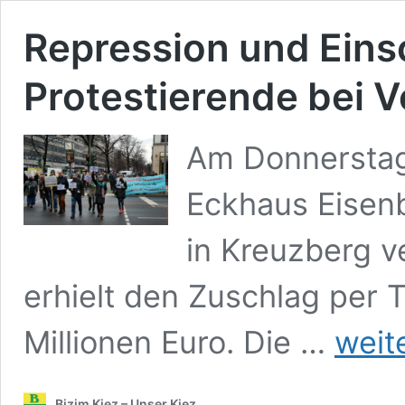
Repression und Ein
Protestierende bei 
Am Donnerstag
Eckhaus Eisen
in Kreuzberg v
erhielt den Zuschlag per T
Repression
Millionen Euro. Die …
weit
und
Einschücht
gegen
Bizim Kiez – Unser Kiez
Protestiere