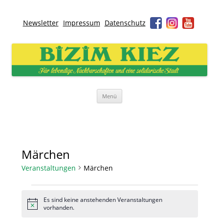
Newsletter
Impressum
Datenschutz
Bizim Kiez – Unser Kiez
Für lebendige Nachbarschaften und eine solidarische Stadt
Zum
Menü
Inhalt
springen
Märchen
Veranstaltungen
Märchen
Es sind keine anstehenden Veranstaltungen
Hinweis
vorhanden.